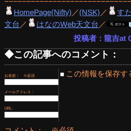
============================
HomePage(Nifty)
／
(NSK)
／
す
文台
／
はなのWeb天文台
／
投稿者：龍吉at 09
◆この記事へのコメント：
この情報を保存す
お名前：
※必須
メールアドレス：
URL:
コメント： ※必須