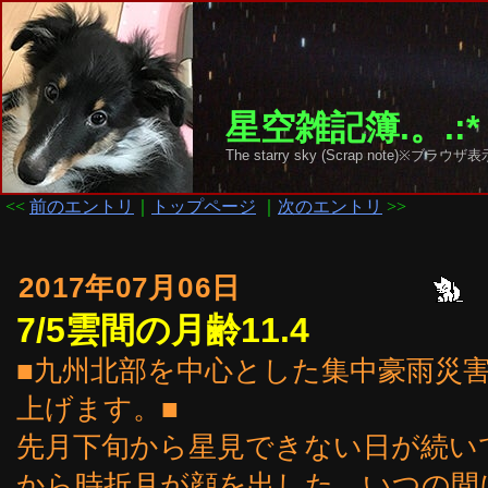
星空雑記簿.。.:*
The starry sky (Scrap note)
<<
前のエントリ
｜
トップページ
｜
次のエントリ
>>
2017年07月06日
7/5雲間の月齢11.4
■九州北部を中心とした集中豪雨災
上げます。■
先月下旬から星見できない日が続いて
から時折月が顔を出した。いつの間