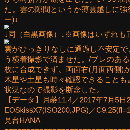
た。雲の隙間というか薄雲越しに強行撮
ー)↓
↓同（白黒画像）↓※画像はいずれも
雲がひっきりなしに通過し不安定で
う横着撮影で済ませた。/ブレのあ
枚に合成できず、画面右(月面西側)
木星や土星も時々確認できることも
状況なので撮影を断念した。
【データ】月齢11.4／2017年7月5日20
EOSkissX7(ISO200,JPG)／C9.2
見台HANA