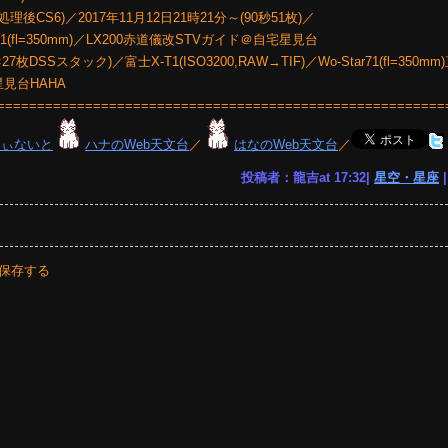
S6)／2017年11月12日21時21分～(90秒51枚)／
Star71(fl=350mm)／LX200赤道儀改STVガイド＠自宅星見台
DSSスタック)／富士X-T1(ISO3200,RAW→TIF)／Wo-Star71(fl=350m
星見台HAHA
========================================================
りぃないと
ハナのWeb天文台
／
はなのWeb天文台
／
投稿者：龍吉at 17:32|
星空・星座
保存する