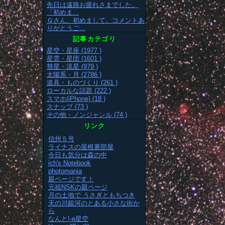
先日は遠路お疲れさまでした。
「初めま...
Ｇさん、初めまして。コメントあ
りがとうご...
記事カテゴリ
星空・星座 (1977 )
星雲・星団 (1601 )
彗星・流星 (979 )
太陽系・月 (2786 )
道具・ものづくり (261 )
ローカルな話題 (222 )
スマホ(iPhone) (18 )
スナップ (73 )
その他・ノンジャンル (74 )
リンク
信州５号
ライナスの屋根裏部屋
今日も気分は森の中
ich's Notebook
photomania
親ページです！
元祖NSKの親ページ
月の土地で うさぎともちつき
天の川銀河のとある小さな街か
ら
なんと!-e星空