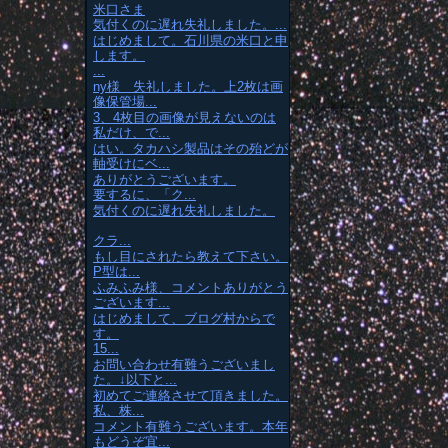
米口さま
気付くのに遅れ失礼しました。...
はじめまして。石川県の米口と申
します。
...
ny様 失礼しました。上2枚は画
像保管場...
3、4枚目の画像が見えないのは
私だけ、で...
はい。タカハシ製品はその殆どが
軸受けにベ...
ありがとうございます。
要するに、「ク...
気付くのに遅れ失礼しました。
クラ...
もし目にされたら教えて下さい。
P型は...
ふみふみ様、コメントありがとう
ございます...
はじめまして、ブログ村からで
す。
15...
お問い合わせ有難うございまし
た。↓以下と...
初めてご連絡させて頂きました。
私、株...
コメント有難うございます。本年
もどうぞ宜...