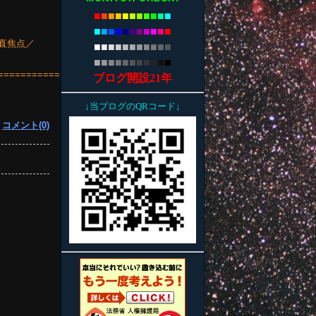
■
■
■
■
■
■
■
■
■
■
■
■
■
■
■
■
■
■
■
■
■
■
m)直焦点／
■
■
■
■
■
■
■
■
■
■
■
■
■
■
■
■
■
■
■
■
■
■
====================
ブログ開設21年
↓当ブログのQRコード↓
|
コメント(0)