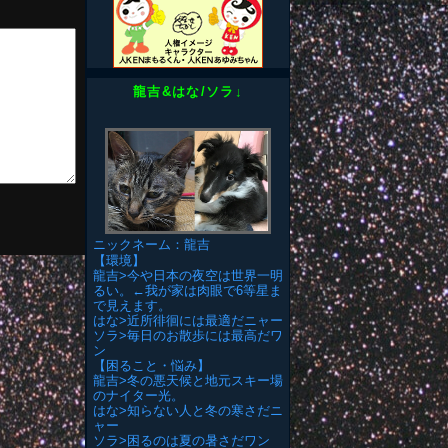
龍吉&はな/ソラ↓
ニックネーム：龍吉
【環境】
龍吉>今や日本の夜空は世界一明
るい。←我が家は肉眼で6等星ま
で見えます。
はな>近所徘徊には最適だニャー
ソラ>毎日のお散歩には最高だワ
ン
【困ること・悩み】
龍吉>冬の悪天候と地元スキー場
のナイター光。
はな>知らない人と冬の寒さだニ
ャー
ソラ>困るのは夏の暑さだワン