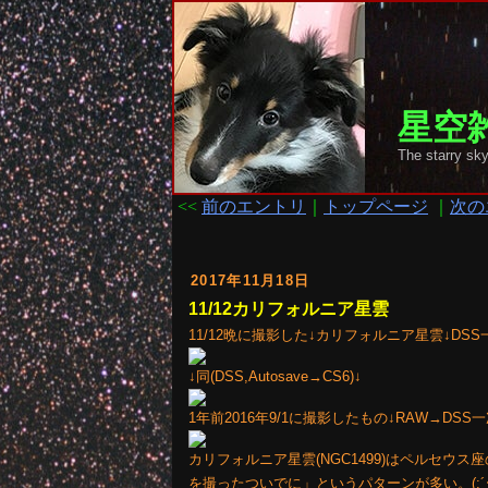
星空雑
The starr
<<
前のエントリ
｜
トップページ
｜
次の
2017年11月18日
11/12カリフォルニア星雲
11/12晩に撮影した↓カリフォルニア星雲↓DSS
↓同(DSS,Autosave→CS6)↓
1年前2016年9/1に撮影したもの↓RAW→DSS
カリフォルニア星雲(NGC1499)はペルセウ
を撮ったついでに」というパターンが多い。(;´･