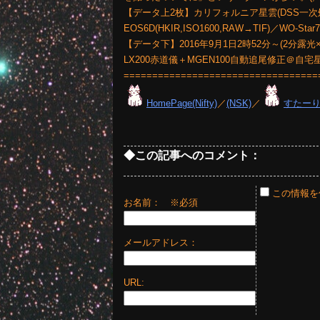
【データ上2枚】カリフォルニア星雲(DSS一次処理後C
EOS6D(HKIR,ISO1600,RAW→TIF)／WO-
【データ下】2016年9月1日2時52分～(2分露光×27枚
LX200赤道儀＋MGEN100自動追尾修正＠自宅
==================================
HomePage(Nifty)
／
(NSK)
／
すたー
◆この記事へのコメント：
この情報を
お名前：
※必須
メールアドレス：
URL: