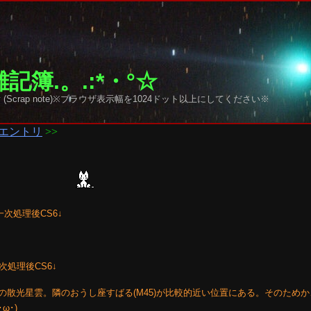
記簿.。.:*・°☆
y sky (Scrap note)※ブラウザ表示幅を1024ドット以上にしてください※
エントリ
>>
一次処理後CS6↓
一次処理後CS6↓
ス座の散光星雲。隣のおうし座すばる(M45)が比較的近い位置にある。そのため
ω･)