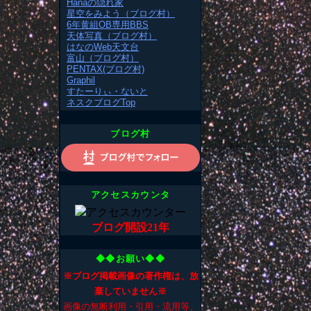
Hanaの隠れ家
星空をみよう（ブログ村）
6年黄組OB専用BBS
天体写真（ブログ村）
はなのWeb天文台
富山（ブログ村）
PENTAX(ブログ村)
Graphil
すたーりぃ・ないと
ネスクブログTop
ブログ村
アクセスカウンタ
ブログ開設21年
◆◆お願い◆◆
※ブログ掲載画像の著作権は、放
棄していません※
画像の無断利用・引用・流用等、