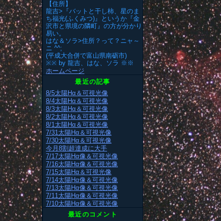
【住所】
龍吉>『バットと干し柿、星のま
ち福光(ふくみつ)』というか『金
沢市と県境の隣町』の方が分かり
易い。
はな＆ソラ>住所？って？ニャ～
ニ ^^;
(平成大合併で富山県南砺市)
※※ by 龍吉、はな、ソラ ※※
ホームページ
最近の記事
8/5太陽Hα＆可視光像
8/4太陽Hα＆可視光像
8/3太陽Hα＆可視光像
8/2太陽Hα＆可視光像
8/1太陽Hα＆可視光像
7/31太陽Hα＆可視光像
7/30太陽Hα＆可視光像
今月8割超達成に大手
7/17太陽Hα像＆可視光像
7/16太陽Hα像＆可視光像
7/15太陽Hα＆可視光像
7/14太陽Hα像＆可視光像
7/13太陽Hα像＆可視光像
7/11太陽Hα像＆可視光像
7/10太陽Hα像＆可視光像
最近のコメント