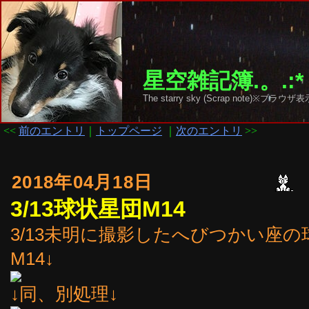
星空雑記簿.。.:*
The starry sky (Scrap note)
<<
前のエントリ
｜
トップページ
｜
次のエントリ
>>
2018年04月18日
3/13球状星団M14
3/13未明に撮影したへびつかい座の
M14↓
↓同、別処理↓