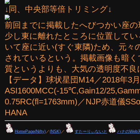
↓同、中央部等倍トリミング↓
前回までに掲載したへびつかい座の球
少し東に離れたところに位置している
いて座に近い(すぐ東隣)ため、元々
されているという。掲載画像も暗く
質というよりも、大気の透明度不良に
【データ】球状星団M14／2018年3月1
ASI1600MCC(-15℃,Gain12/25,Gamm
0.75RC(fl=1763mm)／NJP赤道
HANA
HomePage(Nifty)
／
(NSK)
／
すたーりぃないと
ハナのWeb