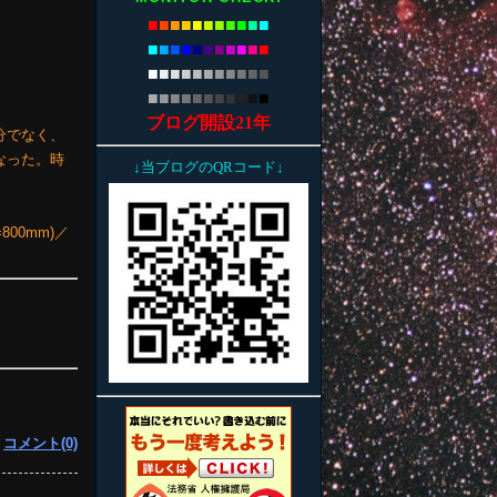
■
■
■
■
■
■
■
■
■
■
■
■
■
■
■
■
■
■
■
■
■
■
■
■
■
■
■
■
■
■
■
■
■
■
■
■
■
■
■
■
■
■
■
■
ブログ開設21年
分でなく、
なった。時
↓当ブログのQRコード↓
800mm)／
|
コメント(0)