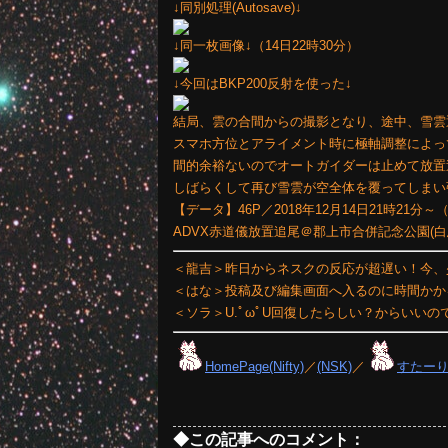
↓同別処理(Autosave)↓
↓同一枚画像↓（14日22時30分）
↓今回はBKP200反射を使った↓
結局、雲の合間からの撮影となり、途中、雪雲
スマホ方位とアライメント時に極軸調整によっ
間的余裕ないのでオートガイダーは止めて放置
しばらくして再び雪雲が空全体を覆ってしまい
【データ】46P／2018年12月14日21時21分～（30
ADVX赤道儀放置追尾＠郡上市合併記念公園(
＜龍吉＞昨日からネスクの反応が超遅い！今、
＜はな＞投稿及び編集画面へ入るのに時間かかるニ
＜ソラ＞U.ﾟωﾟU回復したらしい？からいいの
HomePage(Nifty)
／
(NSK)
／
すたー
◆この記事へのコメント：