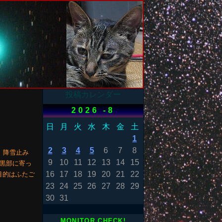
投稿カレンダー
2026 -8
日
月
火
水
木
金
土
1
2
3
4
5
6
7
8
、降雪止み
9
10
11
12
13
14
15
。黒部に寄っ
16
17
18
19
20
21
22
目的はふたご
23
24
25
26
27
28
29
30
31
MONITOR CHECK!