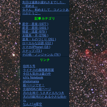
先日は遠路お疲れさまでした。
「初めま...
Ｇさん、初めまして。コメントあ
りがとうご...
記事カテゴリ
星空・星座 (1977 )
星雲・星団 (1601 )
彗星・流星 (979 )
太陽系・月 (2786 )
道具・ものづくり (261 )
ローカルな話題 (222 )
スマホ(iPhone) (18 )
スナップ (73 )
その他・ノンジャンル (74 )
リンク
信州５号
ライナスの屋根裏部屋
今日も気分は森の中
ich's Notebook
photomania
親ページです！
元祖NSKの親ページ
月の土地で うさぎともちつき
天の川銀河のとある小さな街か
ら
なんと!-e星空