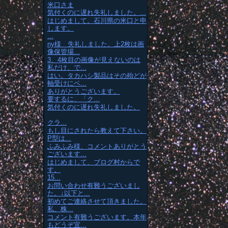
米口さま
気付くのに遅れ失礼しました。...
はじめまして。石川県の米口と申
します。
...
ny様 失礼しました。上2枚は画
像保管場...
3、4枚目の画像が見えないのは
私だけ、で...
はい。タカハシ製品はその殆どが
軸受けにベ...
ありがとうございます。
要するに、「ク...
気付くのに遅れ失礼しました。
クラ...
もし目にされたら教えて下さい。
P型は...
ふみふみ様、コメントありがとう
ございます...
はじめまして、ブログ村からで
す。
15...
お問い合わせ有難うございまし
た。↓以下と...
初めてご連絡させて頂きました。
私、株...
コメント有難うございます。本年
もどうぞ宜...