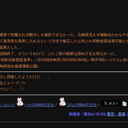
通過で邪魔され10数分しか撮影できなかった。北極星見えず極軸合わせも十
て基準星を視界に入れるという方法で修正したら何とか30秒放置追尾可能と
追尾とした。
強制終了。そういうわけで、ふたご群の観察は諦めざるを得なかった。
秒32枚彗星基準）／EOS6D(HKIR,ISO3200,RAW)／BKP200＋コマコレ(fl=
白鳥町総合健康運動公園)
少し回復したようだけど、、。
ャー =^_^=
でワン▽･。･▽
りぃないと
ハナのWeb天文台
／
はなのWeb天文台
／
投稿者：龍吉at 09:20|
星空・星座