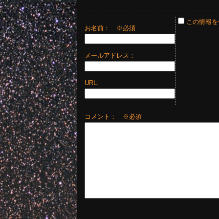
この情報を
お名前：
※必須
メールアドレス：
URL:
コメント： ※必須