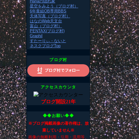
Hanaの隠れ家
星空をみよう（ブログ村）
6年黄組OB専用BBS
天体写真（ブログ村）
はなのWeb天文台
富山（ブログ村）
PENTAX(ブログ村)
Graphil
すたーりぃ・ないと
ネスクブログTop
ブログ村
アクセスカウンタ
ブログ開設21年
◆◆お願い◆◆
※ブログ掲載画像の著作権は、放
棄していません※
画像の無断利用・引用・流用等、