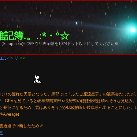
記簿.。.:*・°☆
y sky (Scrap note)※ブラウザ表示幅を1024ドット以上にしてください※
エントリ
>>
混じりの荒れた天候となった。黒部では「ふたご座流星群」の観察会だったが
で、GPVを見ていると岐阜県南東部や長野県のほぼ全域は晴れそうな見込み
と長征になるため、雲はありそうだが比較的近い岐阜県へ出ることにした。
verage)
雲通過で中断したため※
龍吉