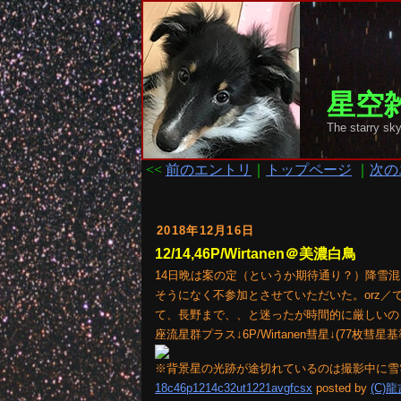
星空雑
The starr
<<
前のエントリ
｜
トップページ
｜
次の
2018年12月16日
12/14,46P/Wirtanen＠美濃白鳥
14日晩は案の定（というか期待通り？）降雪
そうになく不参加とさせていただいた。orz／
て、長野まで、、と迷ったが時間的に厳しいの
座流星群プラス↓6P/Wirtanen彗星↓(77枚彗星基準A
※背景星の光跡が途切れているのは撮影中に雪
18c46p1214c32ut1221avgfcsx
posted by
(C)