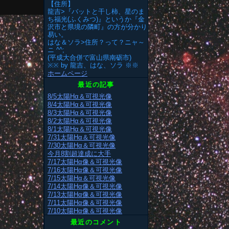
【住所】
龍吉>『バットと干し柿、星のま
ち福光(ふくみつ)』というか『金
沢市と県境の隣町』の方が分かり
易い。
はな＆ソラ>住所？って？ニャ～
ニ ^^;
(平成大合併で富山県南砺市)
※※ by 龍吉、はな、ソラ ※※
ホームページ
最近の記事
8/5太陽Hα＆可視光像
8/4太陽Hα＆可視光像
8/3太陽Hα＆可視光像
8/2太陽Hα＆可視光像
8/1太陽Hα＆可視光像
7/31太陽Hα＆可視光像
7/30太陽Hα＆可視光像
今月8割超達成に大手
7/17太陽Hα像＆可視光像
7/16太陽Hα像＆可視光像
7/15太陽Hα＆可視光像
7/14太陽Hα像＆可視光像
7/13太陽Hα像＆可視光像
7/11太陽Hα像＆可視光像
7/10太陽Hα像＆可視光像
最近のコメント