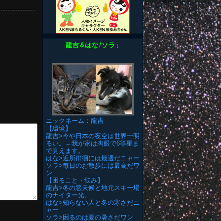
龍吉&はな/ソラ↓
ニックネーム：龍吉
【環境】
龍吉>今や日本の夜空は世界一明
るい。←我が家は肉眼で6等星ま
で見えます。
はな>近所徘徊には最適だニャー
ソラ>毎日のお散歩には最高だワ
ン
【困ること・悩み】
龍吉>冬の悪天候と地元スキー場
のナイター光。
はな>知らない人と冬の寒さだニ
ャー
ソラ>困るのは夏の暑さだワン