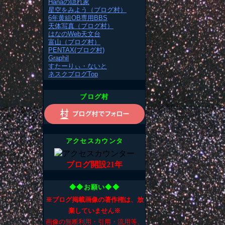
Hanaの隠れ家
星空をみよう（ブログ村）
6年黄組OB専用BBS
天体写真（ブログ村）
はなのWeb天文台
富山（ブログ村）
PENTAX(ブログ村)
Graphil
すたーりぃ・ないと
ネスクブログTop
ブログ村
アクセスカウンタ
ブログ開設21年
◆◆お願い◆◆
※ブログ掲載画像の著作権は、放
棄していません※
画像の無断利用・引用・流用等、