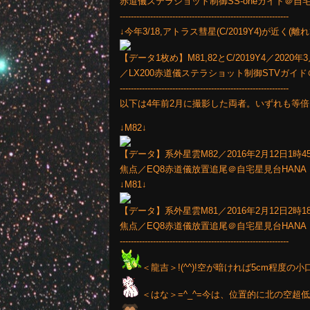
赤道儀ステラショット制御SS-oneガイド＠自宅
-------------------------------------------------------------
↓今年3/18,アトラス彗星(C/2019Y4)が近く
【データ1枚め】M81,82とC/2019Y4／2020年3月18
／LX200赤道儀ステラショット制御STVガイド
-------------------------------------------------------------
以下は4年前2月に撮影した両者。いずれも等倍
↓M82↓
【データ】系外星雲M82／2016年2月12日1時45分～
焦点／EQ8赤道儀放置追尾＠自宅星見台HANA
↓M81↓
【データ】系外星雲M81／2016年2月12日2時18分～
焦点／EQ8赤道儀放置追尾＠自宅星見台HANA
-------------------------------------------------------------
＜龍吉＞!(^^)!空が暗ければ5cm程度
＜はな＞=^_^=今は、位置的に北の空超低