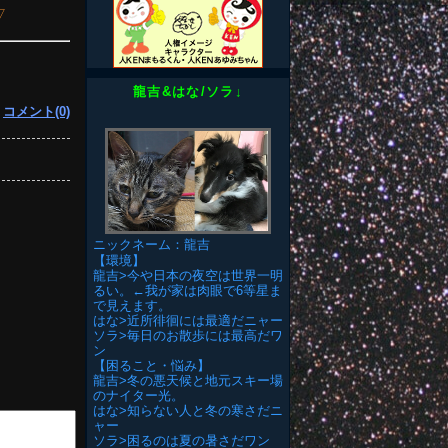
▽
龍吉&はな/ソラ↓
|
コメント(0)
ニックネーム：龍吉
【環境】
龍吉>今や日本の夜空は世界一明
るい。←我が家は肉眼で6等星ま
で見えます。
はな>近所徘徊には最適だニャー
ソラ>毎日のお散歩には最高だワ
ン
【困ること・悩み】
龍吉>冬の悪天候と地元スキー場
のナイター光。
はな>知らない人と冬の寒さだニ
ャー
ソラ>困るのは夏の暑さだワン