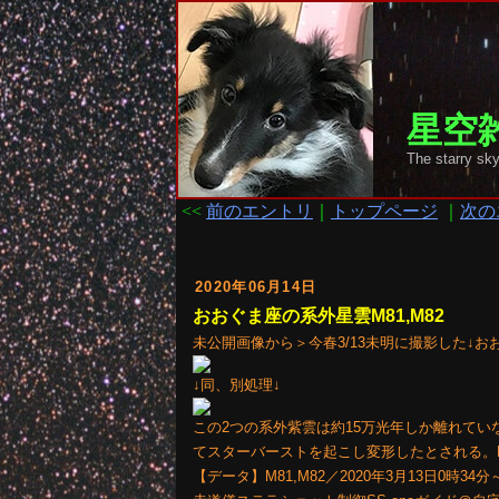
星空雑
The starr
<<
前のエントリ
｜
トップページ
｜
次の
2020年06月14日
おおぐま座の系外星雲M81,M82
未公開画像から＞今春3/13未明に撮影した↓おお
↓同、別処理↓
この2つの系外紫雲は約15万光年しか離れてい
てスターバーストを起こし変形したとされる。
【データ】M81,M82／2020年3月13日0時34分～(6