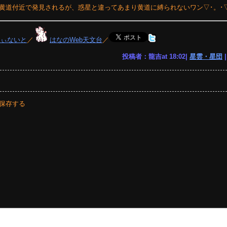
近い黄道付近で発見されるが、惑星と違ってあまり黄道に縛られないワン▽･。･
りぃないと
／
はなのWeb天文台
／
投稿者：龍吉at 18:02|
星雲・星団
保存する