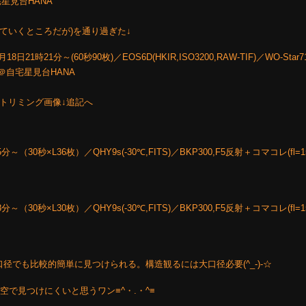
星見台HANA
(離れていくところだが)を通り過ぎた↓
日21時21分～(60秒90枚)／EOS6D(HKIR,ISO3200,RAW-TIF)／WO-Star71(
＠自宅星見台HANA
トリミング画像↓追記へ
（30秒×L36枚）／QHY9s(-30℃,FITS)／BKP300,F5反射＋コマコレ(fl=1
（30秒×L30枚）／QHY9s(-30℃,FITS)／BKP300,F5反射＋コマコレ(fl=1
の小口径でも比較的簡単に見つけられる。構造観るには大口径必要(^_-)-☆
空で見つけにくいと思うワン≡^・.・^≡