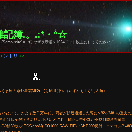
記簿.。.:*・°☆
y sky (Scrap note)※ブラウザ表示幅を1024ドット以上にしてください※
エントリ
>>
ぐま座の系外星雲M82(上)とM81(下)↓（いずれも上が北方向）
ないという。およそ数千万年前、両者が接近遭遇した際にM82がM81の重力
M81は我が銀河系よりは小さいとされ、M82は中心部が不規則型系外星雲。
0秒30枚)／EOSkissM(ISO1600,RAW-TIF)／BKP200反射＋コマコレ(fl=80