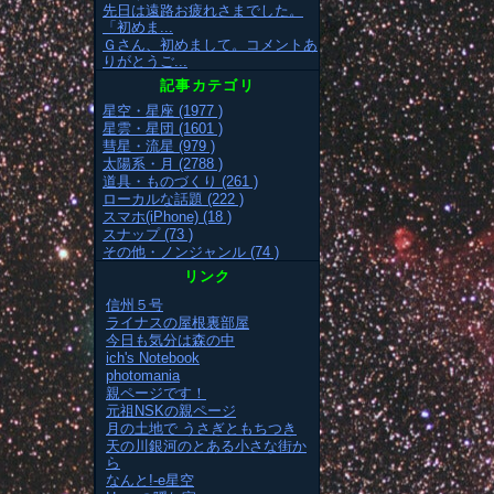
先日は遠路お疲れさまでした。
「初めま...
Ｇさん、初めまして。コメントあ
りがとうご...
記事カテゴリ
星空・星座 (1977 )
星雲・星団 (1601 )
彗星・流星 (979 )
太陽系・月 (2788 )
道具・ものづくり (261 )
ローカルな話題 (222 )
スマホ(iPhone) (18 )
スナップ (73 )
その他・ノンジャンル (74 )
リンク
信州５号
ライナスの屋根裏部屋
今日も気分は森の中
ich's Notebook
photomania
親ページです！
元祖NSKの親ページ
月の土地で うさぎともちつき
天の川銀河のとある小さな街か
ら
なんと!-e星空