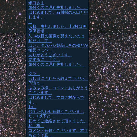
米口さま
気付くのに遅れ失礼しました。...
はじめまして。石川県の米口と申
します。
...
ny様 失礼しました。上2枚は画
像保管場...
3、4枚目の画像が見えないのは
私だけ、で...
はい。タカハシ製品はその殆どが
軸受けにベ...
ありがとうございます。
要するに、「ク...
気付くのに遅れ失礼しました。
クラ...
もし目にされたら教えて下さい。
P型は...
ふみふみ様、コメントありがとう
ございます...
はじめまして、ブログ村からで
す。
15...
お問い合わせ有難うございまし
た。↓以下と...
初めてご連絡させて頂きました。
私、株...
コメント有難うございます。本年
もどうぞ宜...