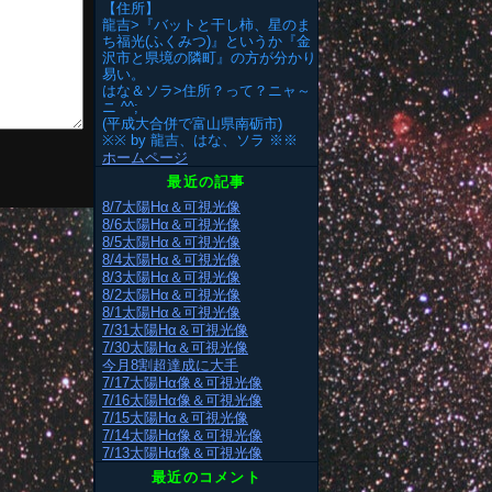
【住所】
龍吉>『バットと干し柿、星のま
ち福光(ふくみつ)』というか『金
沢市と県境の隣町』の方が分かり
易い。
はな＆ソラ>住所？って？ニャ～
ニ ^^;
(平成大合併で富山県南砺市)
※※ by 龍吉、はな、ソラ ※※
ホームページ
最近の記事
8/7太陽Hα＆可視光像
8/6太陽Hα＆可視光像
8/5太陽Hα＆可視光像
8/4太陽Hα＆可視光像
8/3太陽Hα＆可視光像
8/2太陽Hα＆可視光像
8/1太陽Hα＆可視光像
7/31太陽Hα＆可視光像
7/30太陽Hα＆可視光像
今月8割超達成に大手
7/17太陽Hα像＆可視光像
7/16太陽Hα像＆可視光像
7/15太陽Hα＆可視光像
7/14太陽Hα像＆可視光像
7/13太陽Hα像＆可視光像
最近のコメント