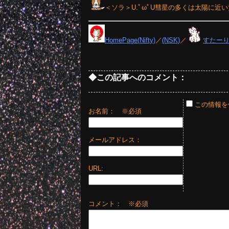
＜ソラ＞U.ﾟωﾟU彗星の多くは太陽に
HomePage(Nifty)
／
(NSK)
／
すたー
◆この記事へのコメント：
この情報を
お名前：
※必須
メールアドレス：
URL:
コメント： ※必須