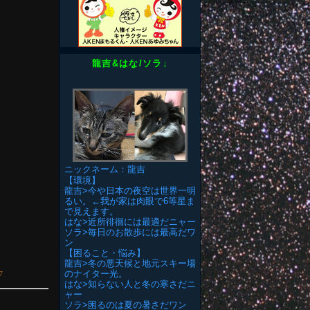
龍吉&はな/ソラ↓
ニックネーム：龍吉
【環境】
龍吉>今や日本の夜空は世界一明
るい。←我が家は肉眼で6等星ま
で見えます。
はな>近所徘徊には最適だニャー
ソラ>毎日のお散歩には最高だワ
ン
【困ること・悩み】
龍吉>冬の悪天候と地元スキー場
のナイター光。
▽
はな>知らない人と冬の寒さだニ
ャー
ソラ>困るのは夏の暑さだワン