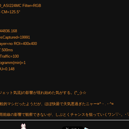
_ASI224MC Filter=RGB
3 CM=125.5°
144836.168
esCaptured=19991
bayer=no ROI=400x400
7.500ms
raffic=100
togramm(min)=1
DU=0.148
(ジェット気流)の影響が現れ始めた気がする。(^_-)-☆
は比較的マシだったようだが、ほぼ快曇で天気悪過ぎたニャー≡^・.・^≡
近と秋雨前線の影響で観察できないが、しぶとくチャンスを狙っていくワン▽･。･