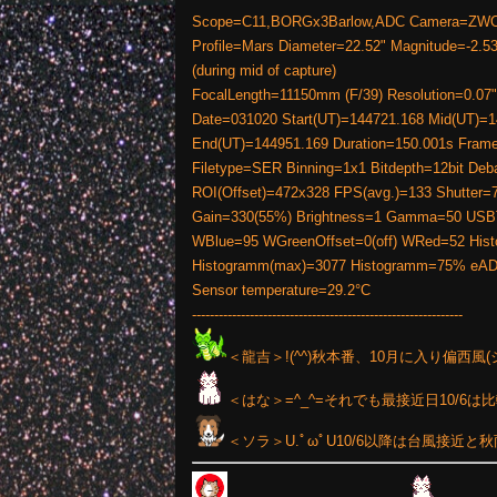
Scope=C11,BORGx3Barlow,ADC Camera=ZWO
Profile=Mars Diameter=22.52" Magnitude=-2.5
(during mid of capture)
FocalLength=11150mm (F/39) Resolution=0.07"
Date=031020 Start(UT)=144721.168 Mid(UT)=
End(UT)=144951.169 Duration=150.001s Fram
Filetype=SER Binning=1x1 Bitdepth=12bit De
ROI(Offset)=472x328 FPS(avg.)=133 Shutter=
Gain=330(55%) Brightness=1 Gamma=50 USBT
WBlue=95 WGreenOffset=0(off) WRed=52 His
Histogramm(max)=3077 Histogramm=75% eA
Sensor temperature=29.2°C
-------------------------------------------------------------
＜龍吉＞!(^^)秋本番、10月に入り偏西風
＜はな＞=^_^=それでも最接近日10/6
＜ソラ＞U.ﾟωﾟU10/6以降は台風接