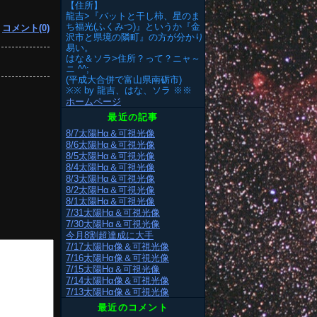
【住所】
龍吉>『バットと干し柿、星のま
ち福光(ふくみつ)』というか『金
|
コメント(0)
沢市と県境の隣町』の方が分かり
易い。
はな＆ソラ>住所？って？ニャ～
ニ ^^;
(平成大合併で富山県南砺市)
※※ by 龍吉、はな、ソラ ※※
ホームページ
最近の記事
8/7太陽Hα＆可視光像
8/6太陽Hα＆可視光像
8/5太陽Hα＆可視光像
8/4太陽Hα＆可視光像
8/3太陽Hα＆可視光像
8/2太陽Hα＆可視光像
8/1太陽Hα＆可視光像
7/31太陽Hα＆可視光像
7/30太陽Hα＆可視光像
今月8割超達成に大手
7/17太陽Hα像＆可視光像
7/16太陽Hα像＆可視光像
7/15太陽Hα＆可視光像
7/14太陽Hα像＆可視光像
7/13太陽Hα像＆可視光像
最近のコメント