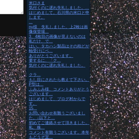
米口さま
気付くのに遅れ失礼しました。...
はじめまして。石川県の米口と申
します。
...
ny様 失礼しました。上2枚は画
像保管場...
3、4枚目の画像が見えないのは
私だけ、で...
はい。タカハシ製品はその殆どが
軸受けにベ...
ありがとうございます。
要するに、「ク...
気付くのに遅れ失礼しました。
クラ...
もし目にされたら教えて下さい。
P型は...
ふみふみ様、コメントありがとう
ございます...
はじめまして、ブログ村からで
す。
15...
お問い合わせ有難うございまし
た。↓以下と...
初めてご連絡させて頂きました。
私、株...
コメント有難うございます。本年
もどうぞ宜...