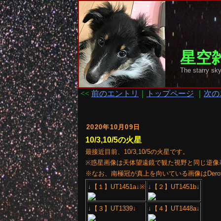
星空雑
The starr
<<
前のエントリ
｜
トップページ
｜
次の
2020年10月09日
10/3,10/5の火星
最接近目前、10/3,10/5の火星です。
※惑星画像は天体望遠鏡で観た視野と同じ逆像
※なお、南極冠が真上を向いている画像はDerota
↓【１】UT1451a↓※
↓【２】UT1451b↓
↓【３】UT1339↓
↓【４】UT1448a↓