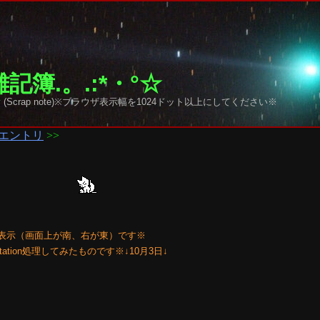
記簿.。.:*・°☆
y sky (Scrap note)※ブラウザ表示幅を1024ドット以上にしてください※
エントリ
>>
表示（画面上が南、右が東）です※
tion処理してみたものです※↓10月3日↓