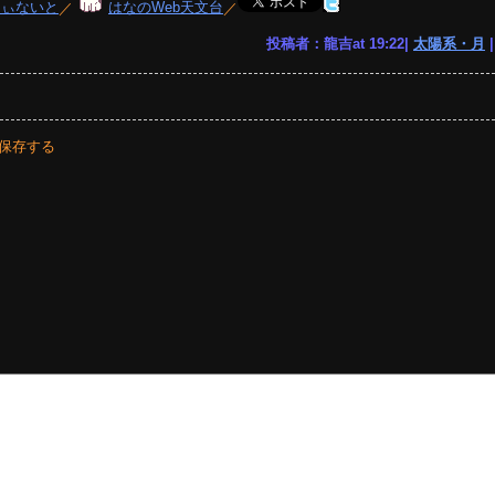
りぃないと
／
はなのWeb天文台
／
投稿者：龍吉at 19:22|
太陽系・月
保存する