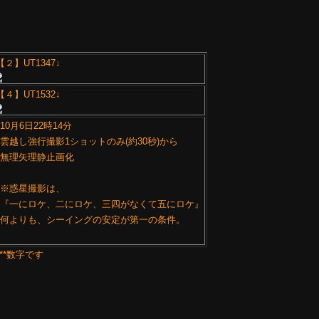
【２】UT1347↓
【４】UT1532↓
10月6日22時14分
越し強行撮影1ショットのみ(約30秒)から
無理矢理静止画化
※惑星撮影は、
『一にロケ、二にロケ、三四がなくて五にロケ』
何よりも、シーイングの安定が第一の条件。
**数字です
）