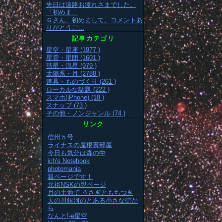
先日は遠路お疲れさまでした。
「初めま...
Ｇさん、初めまして。コメントあ
りがとうご...
記事カテゴリ
星空・星座 (1977 )
星雲・星団 (1601 )
彗星・流星 (979 )
太陽系・月 (2788 )
道具・ものづくり (261 )
ローカルな話題 (222 )
スマホ(iPhone) (18 )
スナップ (73 )
その他・ノンジャンル (74 )
リンク
信州５号
ライナスの屋根裏部屋
今日も気分は森の中
ich's Notebook
photomania
親ページです！
元祖NSKの親ページ
月の土地で うさぎともちつき
天の川銀河のとある小さな街か
ら
なんと!-e星空