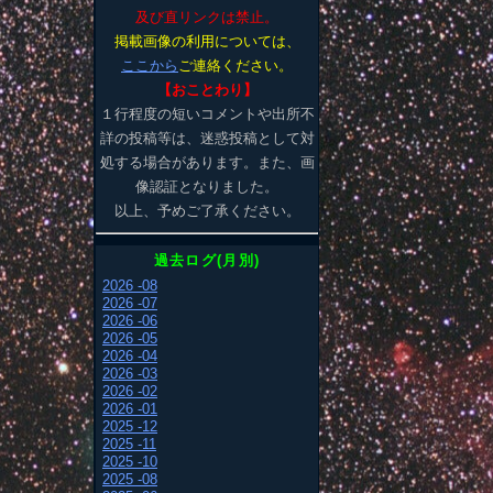
及び直リンクは禁止。
掲載画像の利用については、
ここから
ご連絡ください。
【おことわり】
１行程度の短いコメントや出所不
詳の投稿等は、迷惑投稿として対
処する場合があります。また、画
像認証となりました。
以上、予めご了承ください。
過去ログ(月別)
2026 -08
2026 -07
2026 -06
2026 -05
2026 -04
2026 -03
2026 -02
2026 -01
2025 -12
2025 -11
2025 -10
2025 -08