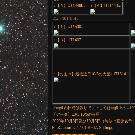
↓【５】UT1448b↓
↓【６】UT1443c↓
↓以下10月5日↓
↓【１】UT1530↓
↓
↓【３】UT1407↓
↓
←
雲
↓【おまけ】最接近日10/6の火星↓UT1314※
※画像内日時は誤りで、正しくは画像上のUT**
【データ】10/3,10/5の火星
2020年10月3日及び10月5日（時刻は画像表示
FireCapture v2.7 01 BETA Settings
------------------------------------