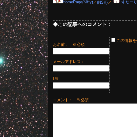
HomePage(Nifty)
／
(NSK)
／
すたー
◆この記事へのコメント：
この情報を
お名前：
※必須
メールアドレス：
URL:
コメント： ※必須