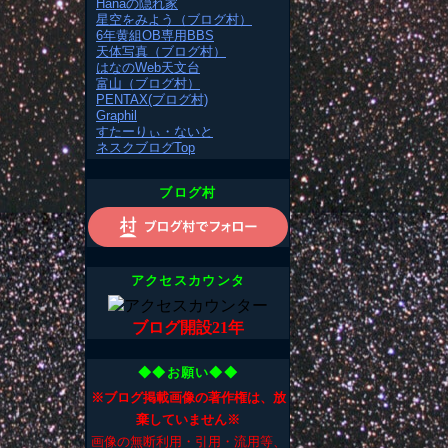
Hanaの隠れ家
星空をみよう（ブログ村）
6年黄組OB専用BBS
天体写真（ブログ村）
はなのWeb天文台
富山（ブログ村）
PENTAX(ブログ村)
Graphil
すたーりぃ・ないと
ネスクブログTop
ブログ村
アクセスカウンタ
ブログ開設21年
◆◆お願い◆◆
※ブログ掲載画像の著作権は、放
棄していません※
画像の無断利用・引用・流用等、