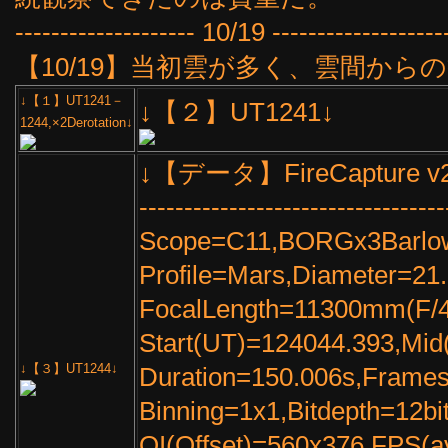
-------------------- 10/19 -------------------
【10/19】当初雲が多く、雲間から
↓【１】UT1241－
↓【２】UT1241↓
1244,×2Derotation↓
↓【データ】FireCapture v2.7
----------------------------------
Scope=C11,BORGx3Barlo
Profile=Mars,Diameter=21
FocalLength=11300mm(F/4
Start(UT)=124044.393,Mi
↓【３】UT1244↓
Duration=150.006s,Frame
Binning=1x1,Bitdepth=12b
OI(Offset)=560x376,FPS(a