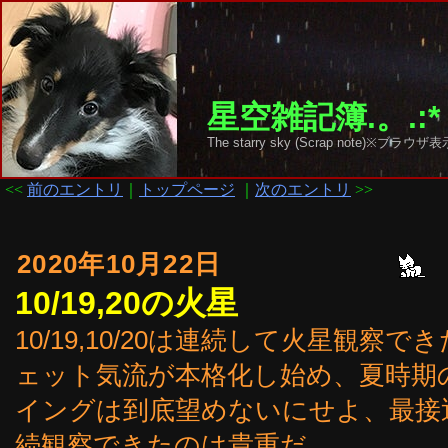
星空雑記簿.。.:*
The starry sky (Scrap note)
<<
前のエントリ
｜
トップページ
｜
次のエントリ
>>
2020年10月22日
10/19,20の火星
10/19,10/20は連続して火星観
ェット気流が本格化し始め、夏時期
イングは到底望めないにせよ、最接
続観察できたのは貴重だ。