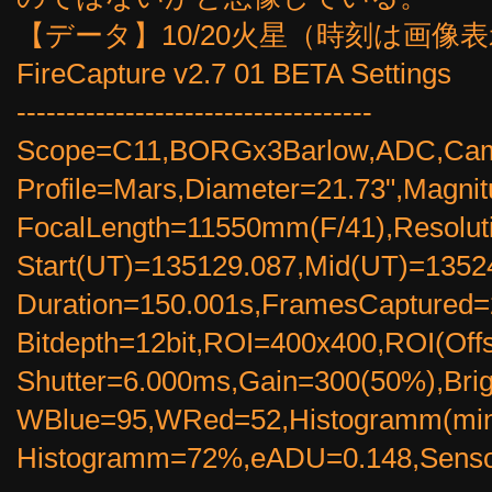
【データ】10/20火星（時刻は画像
FireCapture v2.7 01 BETA Settings
------------------------------------
Scope=C11,BORGx3Barlow,ADC,Ca
Profile=Mars,Diameter=21.73",Magni
FocalLength=11550mm(F/41),Resolut
Start(UT)=135129.087,Mid(UT)=1352
Duration=150.001s,FramesCaptured=
Bitdepth=12bit,ROI=400x400,ROI(Off
Shutter=6.000ms,Gain=300(50%),Br
WBlue=95,WRed=52,Histogramm(min
Histogramm=72%,eADU=0.148,Sensor