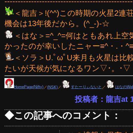
------------------------------------------------
＜龍吉＞!(^^)この時期の火星2
機会は13年後だから。(^_-)-☆
＜はな＞=^_^=何はともあれ上
かったのが幸いしたニャー≡^・.・^
＜ソラ＞U.ﾟωﾟU来月も火星は
たいが天候が気になるワン▽･。･▽
HomePage(Nifty)
／
(NSK)
／
すたーりぃないと
／
はなのWe
投稿者：龍吉at 18
◆この記事へのコメント：