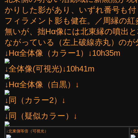
かりした影があり、いずれ番号も付く
フィラメント影も健在。／周縁の紅
無いが、拙Hα像には北東縁の噴出
ながっている（左上破線赤丸）のが
↓Hα全体像（カラー1）↓10h35m
↓全体像(可視光)↓10h41m
↓Hα全体像（白黒）↓
↓同（カラー2）↓
↓同（疑似カラー）↓
↓北東側等倍（可視光）
↓北