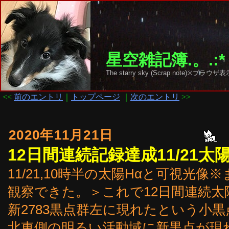
星空雑記簿.。.:*
The starry sky (Scrap note)
<<
前のエントリ
｜
トップページ
｜
次のエントリ
>>
2020年11月21日
12日間連続記録達成11/21太
11/21,10時半の太陽Hαと可視光
観察できた。＞これで12日間連続太陽
新2783黒点群左に現れたという小
北東側の明るい活動域に新黒点が現