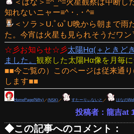
＜はな＞=^_^=火星観察は中断
知れないニャー≡^・.・^≡
＜ソラ＞U.ﾟωﾟU晩から朝まで
た。今宵は火星も見られそうだワン▽
☆彡お知らせ☆彡
太陽Hα(＋ときど
ました。
観察した太陽Hα像を月毎
■■今ご覧の）このページは従来通り
します■■
HomePage(Nifty)
／
(NSK)
／
すたーりぃないと
／
はなのWe
投稿者：龍吉at 14
◆この記事へのコメント：