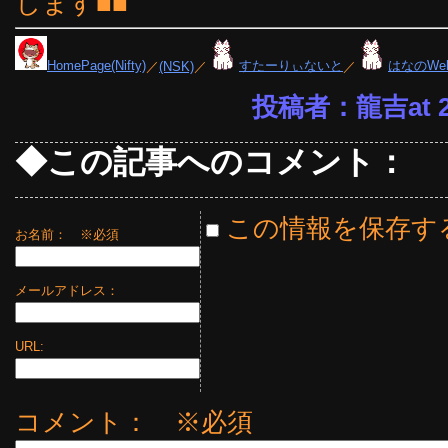
します■■
HomePage(Nifty)
／
(NSK)
／
すたーりぃないと
／
はなのWe
投稿者：龍吉at 20
◆この記事へのコメント：
この情報を保存す
お名前：
※必須
メールアドレス：
URL:
コメント： ※必須