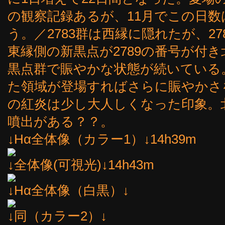
の観察記録あるが、11月でこの日
う。／2783群は西縁に隠れたが、278
東縁側の新黒点が2789の番号が付き
黒点群で賑やかな状態が続いている
た領域が登場すればさらに賑やかさ
の紅炎は少し大人しくなった印象。
噴出がある？？。
↓Hα全体像（カラー1）↓14h39m
↓全体像(可視光)↓14h43m
↓Hα全体像（白黒）↓
↓同（カラー2）↓