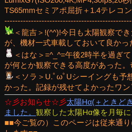
LumixG7(ISO200,4K,MP4,30fp
TS65mmセミアポ屈折＋1.4テレコン(
------------------------------------------------
＜龍吉＞!(^^)!今日も太陽観察
が、機材一式車載しておいて良かった。(
＜はな＞=^_^=午後2時半を過
が何とか観察できる高度があった。奇
＜ソラ＞U.ﾟωﾟUシーイングも
かった。記録が残せてよかったワン▽
☆彡お知らせ☆彡
太陽Hα(＋ときど
ました。
観察した太陽Hα像を月毎
■■今ご覧の）このページは従来通り