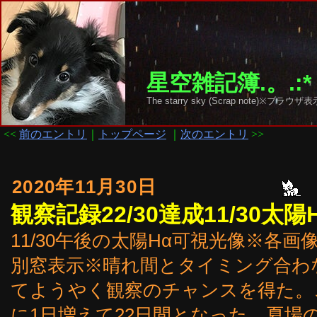
星空雑記簿.。.:*
The starry sky (Scrap note)
<<
前のエントリ
｜
トップページ
｜
次のエントリ
>>
2020年11月30日
観察記録22/30達成11/30太
11/30午後の太陽Hα可視光像※各
別窓表示※晴れ間とタイミング合わ
てようやく観察のチャンスを得た。
に1日増えて22日間となった。夏場