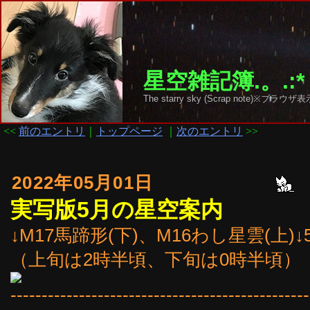
星空雑記簿.。.:*
The starry sky (Scrap note)
<<
前のエントリ
｜
トップページ
｜
次のエントリ
>>
2022年05月01日
実写版5月の星空案内
↓M17馬蹄形(下)、M16わし星雲(上
（上旬は2時半頃、下旬は0時半頃）
------------------------------------------------