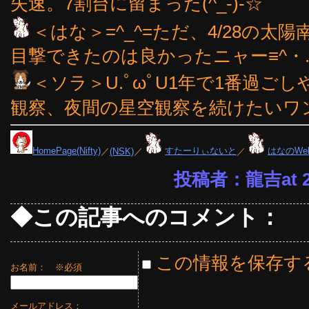
失速。7割台に留まった(^_-)-☆
＜はな＞=^_^=ただ、4/28の
目撃できたのは良かったニャー≡^・.
＜ソラ＞U.ﾟωﾟU1年で1番過
観察、夜間の星空観察を続けたいワン
HomePage(Nifty)
／
(NSK)
／
すたーりぃないと
／
はなのWe
投稿者：龍吉at 20
◆この記事へのコメント：
この情報を保存す
お名前：
※必須
メールアドレス：