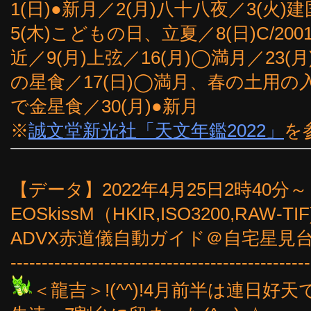
1(日)●新月／2(月)八十八夜／3(火
5(木)こどもの日、立夏／8(日)C/20
近／9(月)上弦／16(月)◯満月／23(月
の星食／17(日)◯満月、春の土用の入り
で金星食／30(月)●新月
※
誠文堂新光社「天文年鑑2022」
を
【データ】2022年4月25日2時40分～
EOSkissM（HKIR,ISO3200,RAW-TI
ADVX赤道儀自動ガイド＠自宅星見台
------------------------------------------------
＜龍吉＞!(^^)!4月前半は連日