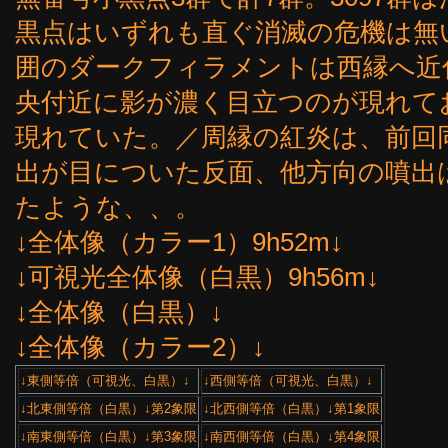
黒点はいずれも直ぐ消滅の危機は無い
囲のダークフィラメントは西縁へ近
央付近に影が濃く目立つのが現れて
現れていた。／周縁の紅炎は、前回
出が目についた反面、他方向の噴出
たような、、。
↓全体像（カラー1）9h52m↓
↓可視光全体像（白黒）9h56m↓
↓全体像（白黒）↓
↓全体像（カラー2）↓
↓東側等倍（可視光、白黒）↓
↓西側等倍（可視光、白黒）↓
↓北東側等倍（白黒）↓第2象限
↓北西側等倍（白黒）↓第1象限
↓南東側等倍（白黒）↓第3象限
↓南西側等倍（白黒）↓第4象限