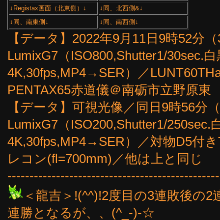
↓Registax画面（北東側）↓
↓同、北西側&↓
↓同、南東側↓
↓同、南西側↓
【データ】2022年9月11日9時52分（3
LumixG7（ISO800,Shutter1/3
4K,30fps,MP4→SER）／LUNT60TH
PENTAX65赤道儀＠南砺市立野原東
【データ】可視光像／同日9時56分（30
LumixG7（ISO200,Shutter1/2
4K,30fps,MP4→SER）／対物D5
レコン(fl=700mm)／他は上と同じ
------------------------------------------------
＜龍吉＞!(^^)!2度目の3連敗後
連勝となるが、、(^_-)-☆