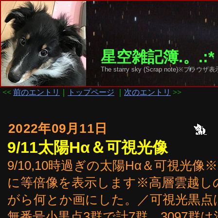
星空雑記簿.。.:*
The starry sky (Scrap note)
<<
前のエントリ
｜
トップページ
｜
次のエントリ
>>
2022年09月11日
9/11太陽Hα＆可視光像
9/10,10時過ぎの太陽Hα＆可視
に等倍像を表示します※高層雲越し
がら何とか画にした。／可視光黒点は、309
無番号小黒点3群で計7群。3097