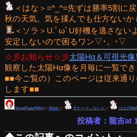
＜はな＞=^_^=先ずは勝率5割
秋の天気。気を揉んでも仕方ないかもニ
＜ソラ＞U.ﾟωﾟU好機を逃さな
安定しないので困るワン▽･。･▽
☆彡お知らせ☆彡
太陽Hα＆可視光
観察した太陽Hα像を月毎に一覧で
■■今ご覧の）このページは従来通り
します■■
HomePage(Nifty)
／
(NSK)
／
すたーりぃないと
／
はなのWe
投稿者：龍吉at 19