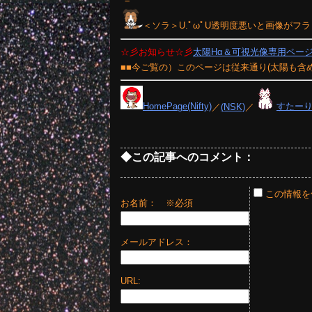
＜ソラ＞U.ﾟωﾟU透明度悪いと画像が
☆彡お知らせ☆彡
太陽Hα＆可視光像専用ペー
■■今ご覧の）このページは従来通り(太陽も含
HomePage(Nifty)
／
(NSK)
／
すたー
◆この記事へのコメント：
この情報を
お名前：
※必須
メールアドレス：
URL: