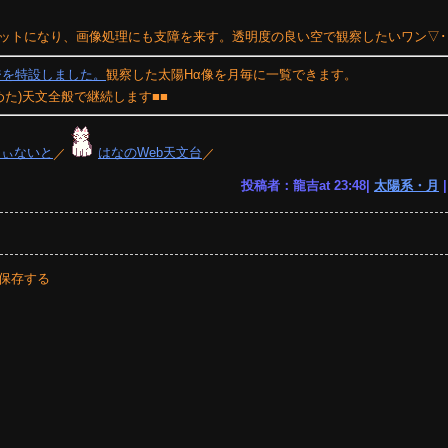
フラットになり、画像処理にも支障を来す。透明度の良い空で観察したいワン▽･
ジを特設しました。
観察した太陽Hα像を月毎に一覧できます。
めた)天文全般で継続します■■
りぃないと
／
はなのWeb天文台
／
投稿者：龍吉at 23:48|
太陽系・月
保存する