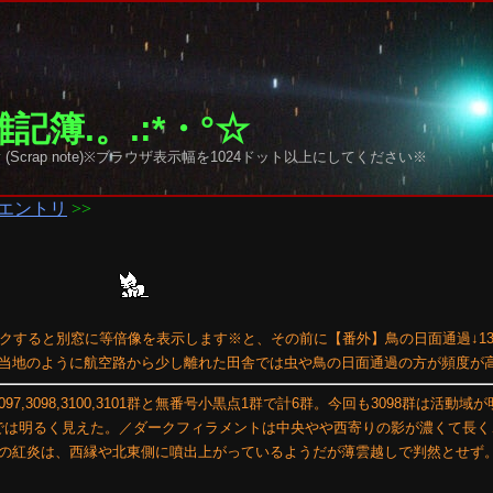
記簿.。.:*・°☆
y sky (Scrap note)※ブラウザ表示幅を1024ドット以上にしてください※
エントリ
>>
ックすると別窓に等倍像を表示します※と、その前に【番外】鳥の日面通過↓13h6m↓
当地のように航空路から少し離れた田舎では虫や鳥の日面通過の方が頻度が
7,3098,3100,3101群と無番号小黒点1群で計6群。今回も3098群は活動域
像では明るく見えた。／ダークフィラメントは中央やや西寄りの影が濃くて長
の紅炎は、西縁や北東側に噴出上がっているようだが薄雲越しで判然とせず