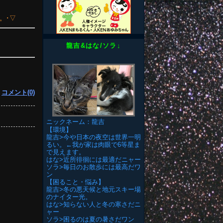
。･▽
龍吉&はな/ソラ↓
|
コメント(0)
ニックネーム：龍吉
【環境】
龍吉>今や日本の夜空は世界一明
るい。←我が家は肉眼で6等星ま
で見えます。
はな>近所徘徊には最適だニャー
ソラ>毎日のお散歩には最高だワ
ン
【困ること・悩み】
龍吉>冬の悪天候と地元スキー場
のナイター光。
はな>知らない人と冬の寒さだニ
ャー
ソラ>困るのは夏の暑さだワン