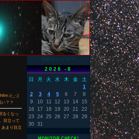
投稿カレンダー
2026 -8
日
月
火
水
木
金
土
1
2
3
4
5
6
7
8
(-_-;)
9
10
11
12
13
14
15
高い？？
16
17
18
19
20
21
22
が明るくなっ
23
24
25
26
27
28
29
く、目立って
30
31
。あまり目立
MONITOR CHECK!