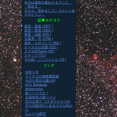
先日は遠路お疲れさまでした。
「初めま...
Ｇさん、初めまして。コメントあ
りがとうご...
記事カテゴリ
星空・星座 (1977 )
星雲・星団 (1601 )
彗星・流星 (979 )
太陽系・月 (2786 )
道具・ものづくり (261 )
ローカルな話題 (222 )
スマホ(iPhone) (18 )
スナップ (73 )
その他・ノンジャンル (74 )
リンク
信州５号
ライナスの屋根裏部屋
今日も気分は森の中
ich's Notebook
photomania
親ページです！
元祖NSKの親ページ
月の土地で うさぎともちつき
天の川銀河のとある小さな街か
ら
なんと!-e星空