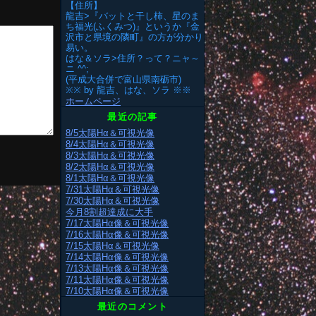
【住所】
龍吉>『バットと干し柿、星のま
ち福光(ふくみつ)』というか『金
沢市と県境の隣町』の方が分かり
易い。
はな＆ソラ>住所？って？ニャ～
ニ ^^;
(平成大合併で富山県南砺市)
※※ by 龍吉、はな、ソラ ※※
ホームページ
最近の記事
8/5太陽Hα＆可視光像
8/4太陽Hα＆可視光像
8/3太陽Hα＆可視光像
8/2太陽Hα＆可視光像
8/1太陽Hα＆可視光像
7/31太陽Hα＆可視光像
7/30太陽Hα＆可視光像
今月8割超達成に大手
7/17太陽Hα像＆可視光像
7/16太陽Hα像＆可視光像
7/15太陽Hα＆可視光像
7/14太陽Hα像＆可視光像
7/13太陽Hα像＆可視光像
7/11太陽Hα像＆可視光像
7/10太陽Hα像＆可視光像
最近のコメント