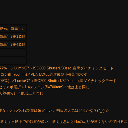
視光、白黒）↓
白黒）↓第1象限
白黒）↓第4象限
↓
7%）／LumixG7（ISO800,Shutter1/30sec.白黒ダイナミックモード
4テレコン(fl=700mm)／PENTAX65赤道儀＠小矢部市水牧
）／LumixG7（ISO200,Shutter1/320sec.白黒ダイナミックモード
mmセミアポ屈折＋1.4テレコン(fl=700mm)／他は上と同じ
20秒48%）／他は上と同じ
で、少なくとも今月2割超は確定した。明日の天気はどうかな？(^_-)-☆
か透明度不良下での観察が多い。透明度悪いとHαの写りが良くないので困るニャ