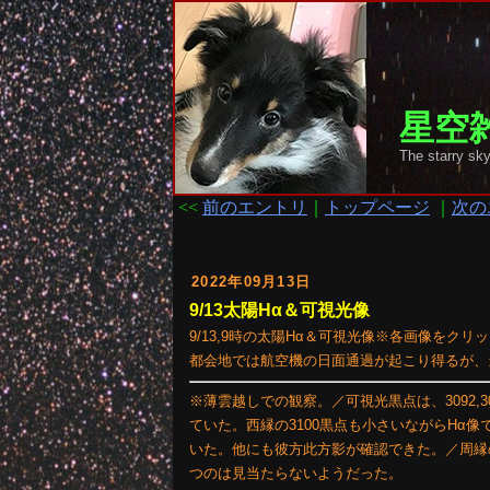
星空雑
The starr
<<
前のエントリ
｜
トップページ
｜
次の
2022年09月13日
9/13太陽Hα＆可視光像
9/13,9時の太陽Hα＆可視光像※各画像をクリ
都会地では航空機の日面通過が起こり得るが、
※薄雲越しでの観察。／可視光黒点は、3092,309
ていた。西縁の3100黒点も小さいながらHα
いた。他にも彼方此方影が確認できた。／周縁
つのは見当たらないようだった。