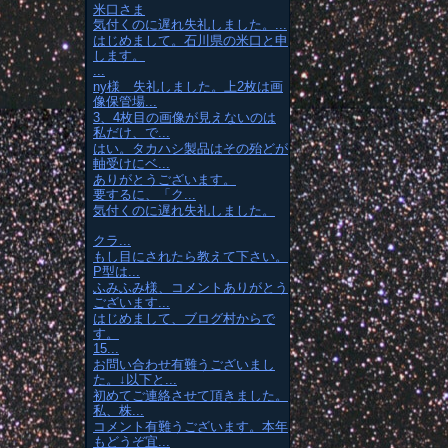
米口さま
気付くのに遅れ失礼しました。...
はじめまして。石川県の米口と申
します。
...
ny様 失礼しました。上2枚は画
像保管場...
3、4枚目の画像が見えないのは
私だけ、で...
はい。タカハシ製品はその殆どが
軸受けにベ...
ありがとうございます。
要するに、「ク...
気付くのに遅れ失礼しました。
クラ...
もし目にされたら教えて下さい。
P型は...
ふみふみ様、コメントありがとう
ございます...
はじめまして、ブログ村からで
す。
15...
お問い合わせ有難うございまし
た。↓以下と...
初めてご連絡させて頂きました。
私、株...
コメント有難うございます。本年
もどうぞ宜...