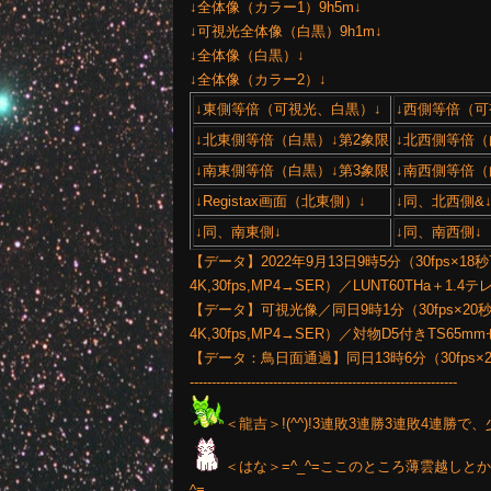
↓全体像（カラー1）9h5m↓
↓可視光全体像（白黒）9h1m↓
↓全体像（白黒）↓
↓全体像（カラー2）↓
↓東側等倍（可視光、白黒）↓
↓西側等倍（可
↓北東側等倍（白黒）↓第2象限
↓北西側等倍（
↓南東側等倍（白黒）↓第3象限
↓南西側等倍（
↓Registax画面（北東側）↓
↓同、北西側&
↓同、南東側↓
↓同、南西側↓
【データ】2022年9月13日9時5分（30fps×18秒7
4K,30fps,MP4→SER）／LUNT60THa＋1.
【データ】可視光像／同日9時1分（30fps×20秒75%
4K,30fps,MP4→SER）／対物D5付きTS65
【データ：鳥日面通過】同日13時6分（30fps×
-------------------------------------------------------------
＜龍吉＞!(^^)!3連敗3連勝3連敗4連勝
＜はな＞=^_^=ここのところ薄雲越しと
^≡