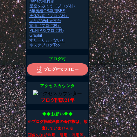
Hanaの隠れ家
星空をみよう（ブログ村）
6年黄組OB専用BBS
天体写真（ブログ村）
はなのWeb天文台
富山（ブログ村）
PENTAX(ブログ村)
Graphil
すたーりぃ・ないと
ネスクブログTop
ブログ村
アクセスカウンタ
ブログ開設21年
◆◆お願い◆◆
※ブログ掲載画像の著作権は、放
棄していません※
画像の無断利用・引用・流用等、