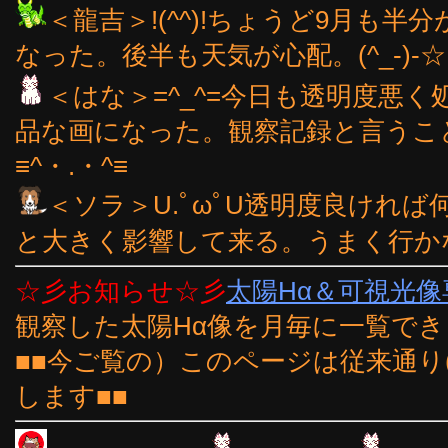
＜龍吉＞!(^^)!ちょうど9月も半
なった。後半も天気が心配。(^_-)-☆
＜はな＞=^_^=今日も透明度悪
品な画になった。観察記録と言うこ
≡^・.・^≡
＜ソラ＞U.ﾟωﾟU透明度良けれ
と大きく影響して来る。うまく行か
☆彡お知らせ☆彡
太陽Hα＆可視光
観察した太陽Hα像を月毎に一覧で
■■今ご覧の）このページは従来通り
します■■