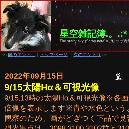
星空雑記簿.。.:*
The starry sky (Scrap note)
<<
前のエントリ
｜
トップページ
｜
次のエントリ
>>
2022年09月15日
9/15太陽Hα＆可視光像
9/15,13時の太陽Hα＆可視光像
倍像を表示します※青や水色という
観察のため、画がどぎつく下品で見
視光黒点は、3098,3100,3102群と3