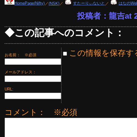
HomePage(Nifty)
／
(NSK)
／
すたーりぃないと
／
はなのWe
投稿者：龍吉at 23
◆この記事へのコメント：
この情報を保存す
お名前：
※必須
メールアドレス：
URL:
コメント： ※必須