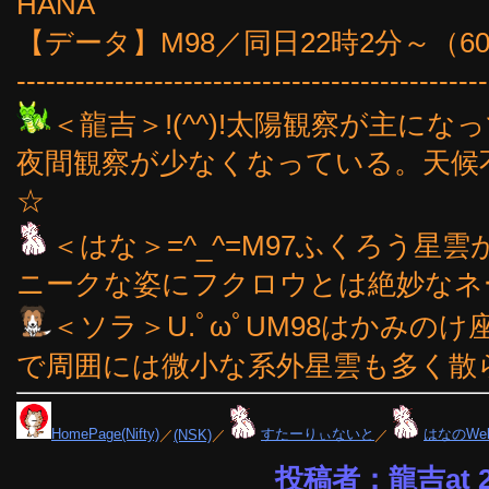
HANA
【データ】M98／同日22時2分～（6
------------------------------------------------
＜龍吉＞!(^^)!太陽観察が主に
夜間観察が少なくなっている。天候不良
☆
＜はな＞=^_^=M97ふくろう
ニークな姿にフクロウとは絶妙なネー
＜ソラ＞U.ﾟωﾟUM98はかみの
で周囲には微小な系外星雲も多く散
HomePage(Nifty)
／
(NSK)
／
すたーりぃないと
／
はなのWe
投稿者：龍吉at 22