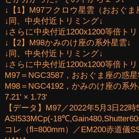
↓【1】M97フクロウ星雲（おおぐま
↓同、中央付近トリミング↓
↓さらに中央付近1200x1200等倍ト
↓【2】M98かみのけ座の系外星雲↓
↓同、中央付近トリミング↓
↓さらに中央付近1200x1200等倍ト
M97＝NGC3587，おおぐま座の惑星状星雲、
M98＝NGC4192，かみのけ座の系外
7.21' × 1.73'
【データ】M97／2022年5月3日22時
ASI533MCp(-18℃,Gain480,Shutte
コレ（fl=800mm）／EM200赤道儀