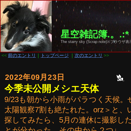
星空雑記簿.。.:*
The starry sky (Scrap note)
<<
前のエントリ
｜
トップページ
｜
次のエントリ
>>
2022年09月23日
今季未公開メシエ天体
9/23も朝から小雨がパラつく天候
太陽観察7割も絶たれた。orz＞と
探してみたら、5月の連休に撮影し
とが分かった。その中から２つ↓