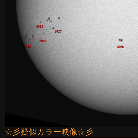
☆彡疑似カラー映像☆彡