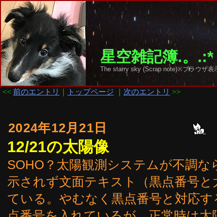
星空雑記簿.。.:*
The starry sky (Scrap note)
<<
前のエントリ
｜
トップページ
｜
次のエントリ
>>
2024年12月21日
12/21の太陽像
SOHO？太陽観測システムが不調な
示されず文面テキスト（黒点番号と
ている。やむなく黒点番号と対応す
点番号を入れているが、正常時は太