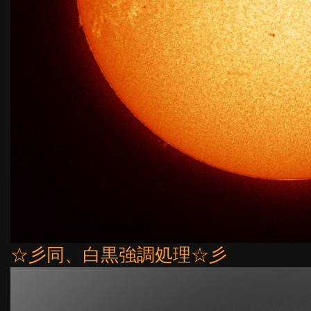
☆彡同、白黒強調処理☆彡