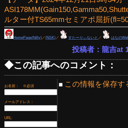
ASI178MM(Gain150,Gamma50,Sh
ルター付TS65mmセミアポ屈折(fl=
HomePage(Nifty)
／
(NSK)
／
すたーりぃないと
／
はなのWe
投稿者：龍吉at 18
◆この記事へのコメント：
この情報を保存す
お名前：
※必須
メールアドレス：
URL: