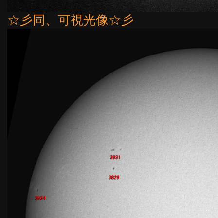
☆彡同、可視光像☆彡