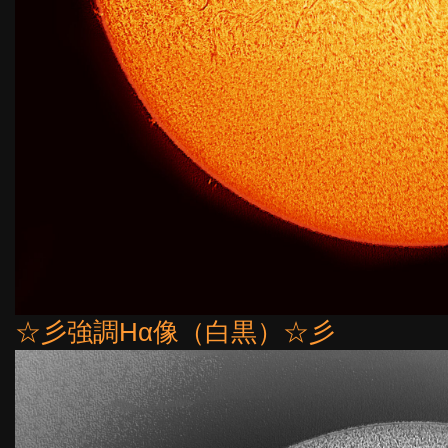
☆彡強調Hα像（白黒）☆彡