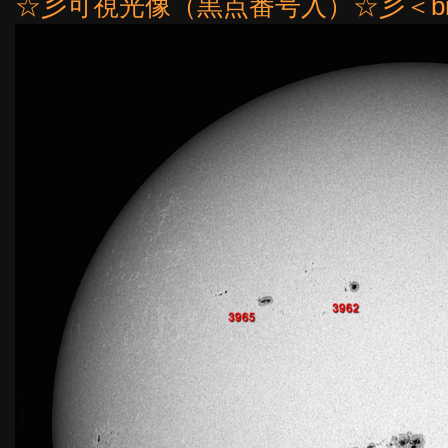
☆彡可視光像（黒点番号入）☆彡＜br