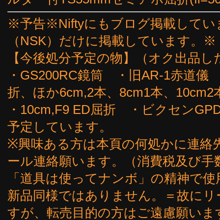
※予告※Niftyにもブログ掲載し
（NSK）だけに掲載しています。※
【今後処分予定の物】（オク出品し
・GS200RC鏡筒 ・旧AR-1赤道儀
折、ほか6cm,2本、8cm1本、10cm2
・10cm,F9 ED屈折 ・ビクセン
予定しています。
※興味ある方は本頁の何処かに連絡
ール連絡願います。（消費税及び手
「道具は使ってナンボ」の精神で使
新品同様ではありません。＝故にリ
すが、転売目的の方はご遠慮願いま