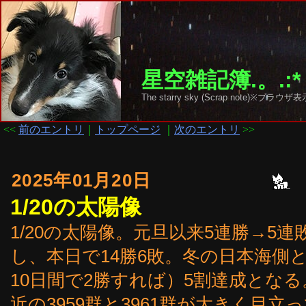
星空雑記簿.。.:*
The starry sky (Scrap note)
<<
前のエントリ
｜
トップページ
｜
次のエントリ
>>
2025年01月20日
1/20の太陽像
1/20の太陽像。元旦以来5連勝→5連
し、本日で14勝6敗。冬の日本海側
10日間で2勝すれば）5割達成とな
近の3959群と3961群が大きく目