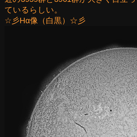
ているらしい。
☆彡Hα像（白黒）☆彡