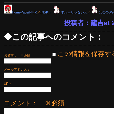
HomePage(Nifty)
／
(NSK)
／
すたーりぃないと
／
はなのWe
投稿者：龍吉at 23
◆この記事へのコメント：
この情報を保存す
お名前：
※必須
メールアドレス：
URL:
コメント： ※必須