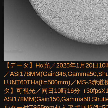
【データ】Hα光／2025年1月20日10時11
／ASI178MM(Gain346,Gamma50,Shu
LUNT60THa(fl=500mm)／MS-
タ】可視光／同日10時16分（30fpsX18s
ASI178MM(Gain150,Gamma50,Sh
ルター付TS55mmセミアポ屈折(fl=