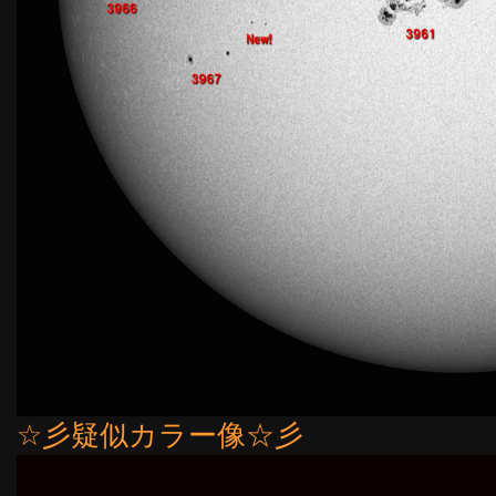
☆彡疑似カラー像☆彡