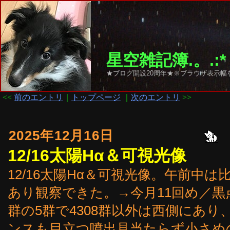
星空雑記簿.。.:*
★ブログ開設20周年★※ブラウザ表示幅を
<<
前のエントリ
｜
トップページ
｜
次のエントリ
>>
2025年12月16日
12/16太陽Hα＆可視光像
12/16太陽Hα＆可視光像。午前中
あり観察できた。→今月11回め／黒点は4305
群の5群で4308群以外は西側にあ
ンスも目立つ噴出見当たらず小さめの