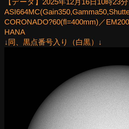
【データ】2025年12月16日10時23分（6
ASI664MC(Gain350,Gamma50,Shut
CORONADO?60(fl=400mm)／
HANA
↓同、黒点番号入り（白黒）↓