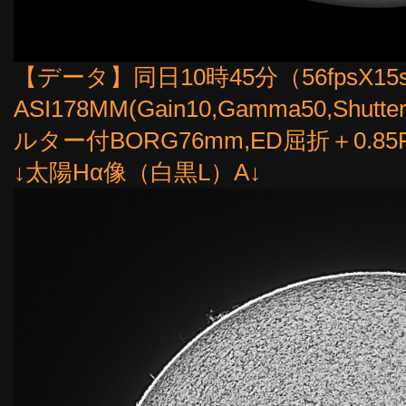
【データ】同日10時45分（56fpsX15s
ASI178MM(Gain10,Gamma50,Shu
ルター付BORG76mm,ED屈折＋0.85
↓太陽Hα像（白黒L）A↓