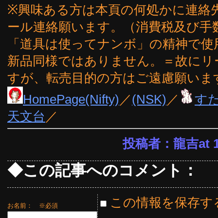
※興味ある方は本頁の何処かに連絡
ール連絡願います。（消費税及び手
「道具は使ってナンボ」の精神で使
新品同様ではありません。＝故にリ
すが、転売目的の方はご遠慮願いま
HomePage(Nifty)
／
(NSK)
／
す
天文台
／
投稿者：龍吉at 19
◆この記事へのコメント：
この情報を保存す
お名前：
※必須