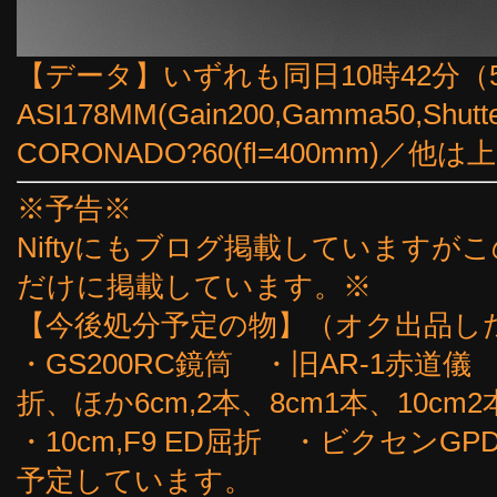
【データ】いずれも同日10時42分（58f
ASI178MM(Gain200,Gamma50,Shut
CORONADO?60(fl=400mm)／他
※予告※
Niftyにもブログ掲載していますが
だけに掲載しています。※
【今後処分予定の物】（オク出品し
・GS200RC鏡筒 ・旧AR-1赤道儀
折、ほか6cm,2本、8cm1本、10cm2
・10cm,F9 ED屈折 ・ビクセン
予定しています。