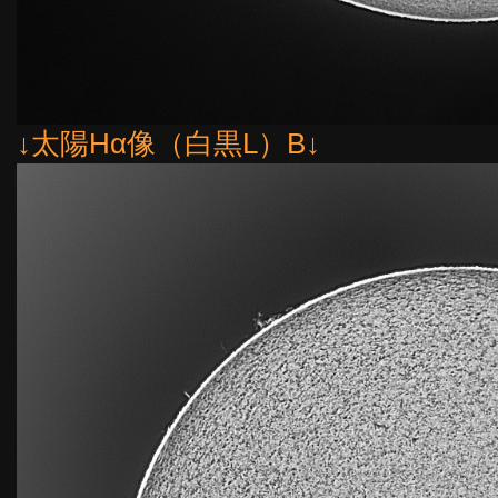
↓太陽Hα像（白黒L）B↓