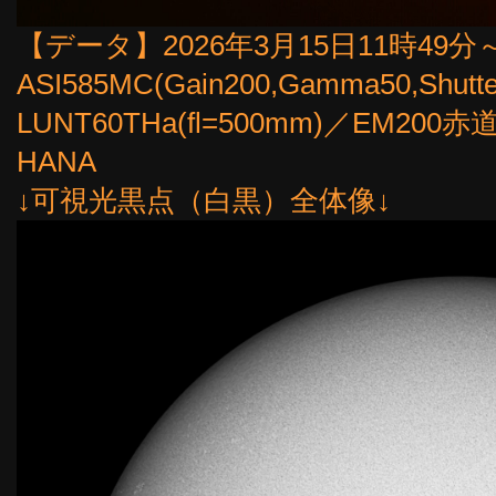
【データ】2026年3月15日11時49分～
ASI585MC(Gain200,Gamma50,Shutt
LUNT60THa(fl=500mm)／EM
HANA
↓可視光黒点（白黒）全体像↓