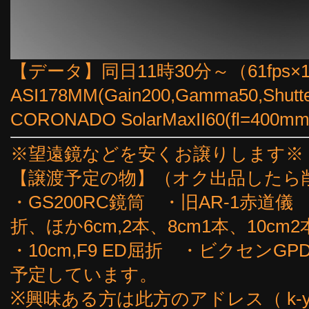
【データ】同日11時30分～（61fps×
ASI178MM(Gain200,Gamma50,Shutt
CORONADO SolarMaxII60(fl=4
※望遠鏡などを安くお譲りします※
【譲渡予定の物】（オク出品したら
・GS200RC鏡筒 ・旧AR-1赤道儀
折、ほか6cm,2本、8cm1本、10cm2
・10cm,F9 ED屈折 ・ビクセン
予定しています。
※興味ある方は此方のアドレス（ k-yoshi