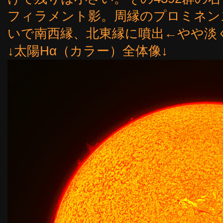
フィラメント影。周縁のプロミネン
いで南西縁、北東縁に噴出←やや淡
↓太陽Hα（カラー）全体像↓