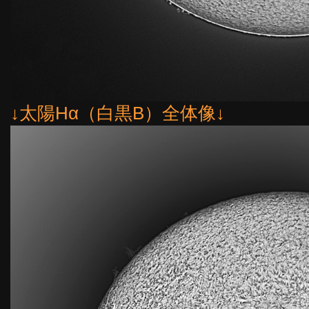
↓太陽Hα（白黒B）全体像↓