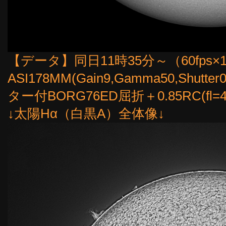
【データ】同日11時35分～（60fps×
ASI178MM(Gain9,Gamma50,Shut
ター付BORG76ED屈折＋0.85RC(f
↓太陽Hα（白黒A）全体像↓