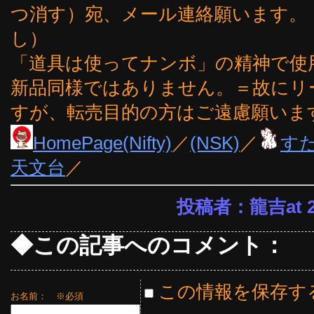
つ消す）宛、メール連絡願います。
し）
「道具は使ってナンボ」の精神で使
新品同様ではありません。＝故にリ
すが、転売目的の方はご遠慮願いま
HomePage(Nifty)
／
(NSK)
／
す
天文台
／
投稿者：龍吉at 22
◆この記事へのコメント：
この情報を保存す
お名前：
※必須