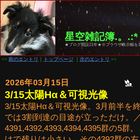
星空雑記簿.。.:*
★ブログ開設21年★※ブラウザ表示幅を1
<<
前のエントリ
｜
トップページ
｜
次のエントリ
>>
2026年03月15日
3/15太陽Hα＆可視光像
3/15太陽Hα＆可視光像。3月前半を
では3割到達の目途が立っただけ。
4391,4392,4393,4394,4395
けで残りは小さい。その4392群の