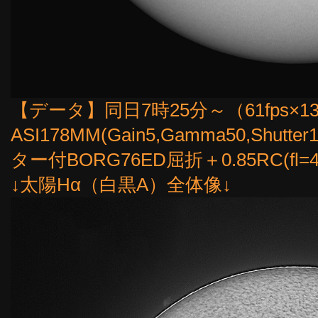
【データ】同日7時25分～（61fps×1
ASI178MM(Gain5,Gamma50,Shut
ター付BORG76ED屈折＋0.85RC(f
↓太陽Hα（白黒A）全体像↓