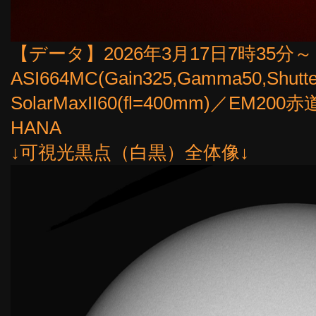
【データ】2026年3月17日7時35分～（4
ASI664MC(Gain325,Gamma50,Shut
SolarMaxII60(fl=400mm)／E
HANA
↓可視光黒点（白黒）全体像↓