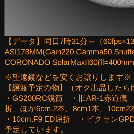
【データ】同日7時31分～（60fps×1
ASI178MM(Gain220,Gamma50,Shutt
CORONADO SolarMaxII60(fl=4
※望遠鏡などを安くお譲りします※
【譲渡予定の物】（オク出品したら
・GS200RC鏡筒 ・旧AR-1赤道儀
折、ほか6cm,2本、8cm1本、10cm2
・10cm,F9 ED屈折 ・ビクセン
予定しています。