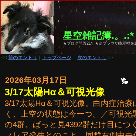
星空雑記簿.。.:*
★ブログ開設21年★※ブラウザ表示幅を1
<<
前のエントリ
｜
トップページ
｜
次のエントリ
>>
2026年03月17日
3/17太陽Hα＆可視光像
3/17太陽Hα＆可視光像。白内症治
く、上空の状態は今一つ。／可視光黒点は43
の4群。ぱっと見4392群だけ目につ
フレア発生とのこと。同群右側中央