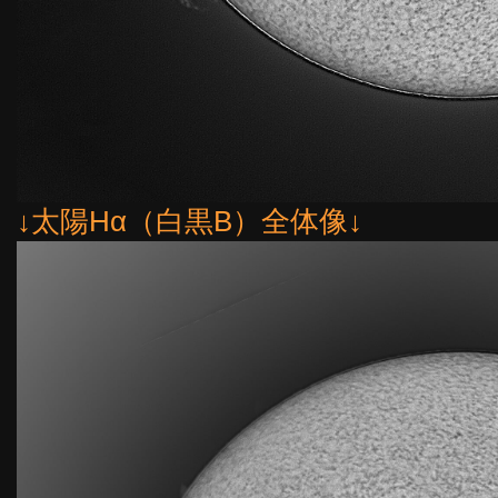
↓太陽Hα（白黒B）全体像↓