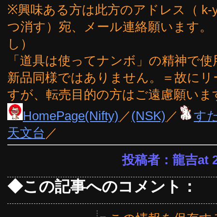
※興味ある方は此方のアドレス（ k-yoshi
つ消す）宛、メール連絡願います。
し）
「道具は使ってナンボ」の精神で使
新品同様ではありません。＝故にリ
すが、転売目的の方はご遠慮願いま
HomePage(Nifty)
／
(NSK)
／
す
天文台
／
投稿者：龍吉at 23
◆この記事へのコメント：