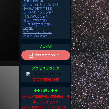
Hanaの隠れ家
星空をみよう（ブログ村）
6年黄組OB専用BBS
天体写真（ブログ村）
はなのWeb天文台
富山（ブログ村）
PENTAX(ブログ村)
Graphil
すたーりぃ・ないと
ネスクブログTop
ブログ村
アクセスカウンタ
ブログ開設21年
◆◆お願い◆◆
※ブログ掲載画像の著作権は、放
棄していません※
画像の無断利用・引用・流用等、