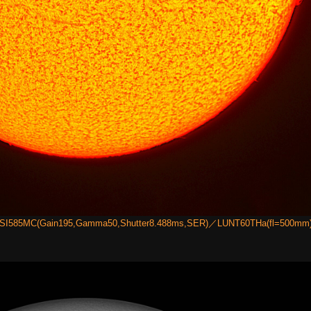
C(Gain195,Gamma50,Shutter8.488ms,SER)／LUNT60THa(fl=500m