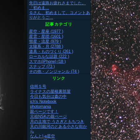
先日は遠路お疲れさまでした。
「初めま...
Ｇさん、初めまして。コメントあ
りがとうご...
記事カテゴリ
星空・星座 (1977 )
星雲・星団 (1601 )
彗星・流星 (979 )
太陽系・月 (2788 )
道具・ものづくり (261 )
ローカルな話題 (222 )
スマホ(iPhone) (18 )
スナップ (73 )
その他・ノンジャンル (74 )
リンク
信州５号
ライナスの屋根裏部屋
今日も気分は森の中
ich's Notebook
photomania
親ページです！
元祖NSKの親ページ
月の土地で うさぎともちつき
天の川銀河のとある小さな街か
ら
なんと!-e星空