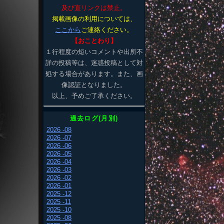
及び直リンクは禁止。
掲載画像の利用については、
ここから
ご連絡ください。
【おことわり】
１行程度の短いコメントや出所不
詳の投稿等は、迷惑投稿として対
処する場合があります。また、画
像認証となりました。
以上、予めご了承ください。
過去ログ(月別)
2026 -08
2026 -07
2026 -06
2026 -05
2026 -04
2026 -03
2026 -02
2026 -01
2025 -12
2025 -11
2025 -10
2025 -08