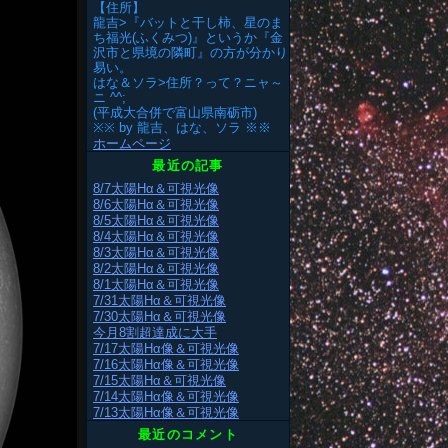
【住所】
龍吉>『バットと干し柿、星のま
ち福光(ふくみつ)』というか『金
沢市と県境の隣町』の方が分かり
易い。
はな＆ソラ>住所？って？ニャ～
ニ ^^;
(平成大合併で富山県南砺市)
※※ by 龍吉、はな、ソラ ※※
ホームページ
最近の記事
8/7太陽Hα＆可視光像
8/6太陽Hα＆可視光像
8/5太陽Hα＆可視光像
8/4太陽Hα＆可視光像
8/3太陽Hα＆可視光像
8/2太陽Hα＆可視光像
8/1太陽Hα＆可視光像
7/31太陽Hα＆可視光像
7/30太陽Hα＆可視光像
今月8割超達成に大手
7/17太陽Hα像＆可視光像
7/16太陽Hα像＆可視光像
7/15太陽Hα＆可視光像
7/14太陽Hα像＆可視光像
7/13太陽Hα像＆可視光像
最近のコメント