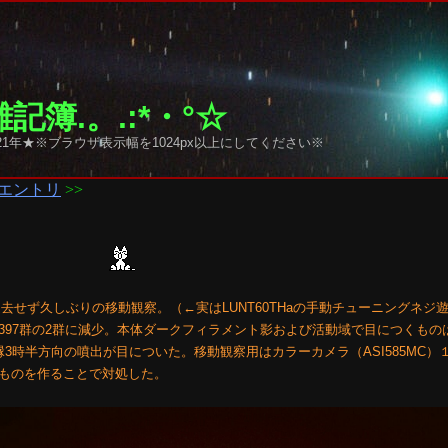
記簿.。.:*・°☆
1年★※ブラウザ表示幅を1024px以上にしてください※
エントリ
>>
退去せず久しぶりの移動観察。（←実はLUNT60THaの手動チューニングネジ
,4397群の2群に減少。本体ダークフィラメント影および活動域で目につくもの
3時半方向の噴出が目についた。移動観察用はカラーカメラ（ASI585MC）
ものを作ることで対処した。