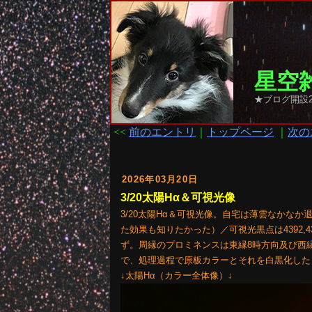
星空雑
★ブログ開設2
<<
前のエントリ
｜
トップページ
｜
次の
2026年03月20日
3/20太陽Hα＆可視光像
3/20太陽Hα＆可視光像。自宅は薄雲なかなか
た効果も知りたかった）／可視光黒点は4392
ず。周縁のプロミネンスは東縁8時方向及び西縁
で、処理過程で原板カラーとそれを白黒化した
↓太陽Hα（カラー全体像）↓