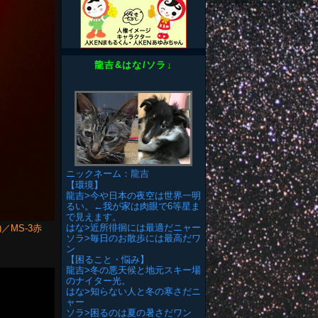
龍吉&はな/ソラ↓
ニックネーム：龍吉
【環境】
龍吉>今や日本の夜空は世界一明
るい。←我が家は肉眼で6等星ま
で見えます。
はな>近所徘徊には最適だニャー
m)／MS-3赤
ソラ>毎日のお散歩には最高だワ
ン
【困ること・悩み】
龍吉>冬の悪天候と地元スキー場
のナイター光。
はな>知らない人と冬の寒さだニ
ャー
ソラ>困るのは夏の暑さだワン