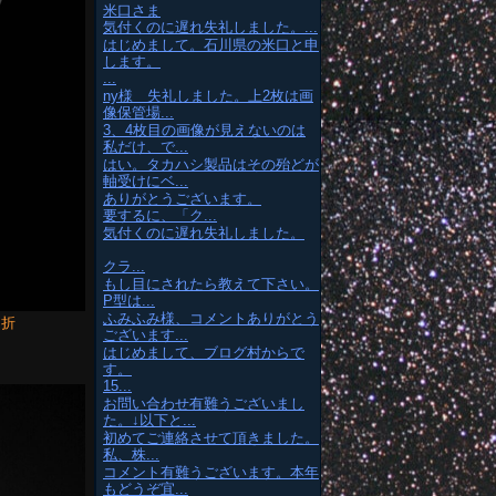
米口さま
気付くのに遅れ失礼しました。...
はじめまして。石川県の米口と申
します。
...
ny様 失礼しました。上2枚は画
像保管場...
3、4枚目の画像が見えないのは
私だけ、で...
はい。タカハシ製品はその殆どが
軸受けにベ...
ありがとうございます。
要するに、「ク...
気付くのに遅れ失礼しました。
クラ...
もし目にされたら教えて下さい。
P型は...
ふみふみ様、コメントありがとう
屈折
ございます...
はじめまして、ブログ村からで
す。
15...
お問い合わせ有難うございまし
た。↓以下と...
初めてご連絡させて頂きました。
私、株...
コメント有難うございます。本年
もどうぞ宜...