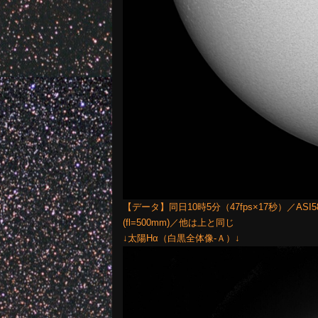
【データ】同日10時5分（47fps×17秒）／ASI585M
(fl=500mm)／他は上と同じ
↓太陽Hα（白黒全体像-Ａ）↓