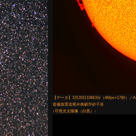
【データ】3月20日10時3分（46fps×17秒）／ASI585M
道儀放置追尾＠南砺市砂子谷
↓可視光太陽像（白黒）↓