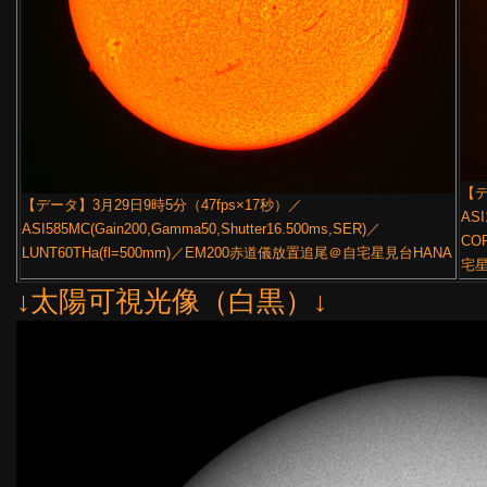
【デ
【データ】3月29日9時5分（47fps×17秒）／
ASI
ASI585MC(Gain200,Gamma50,Shutter16.500ms,SER)／
CO
LUNT60THa(fl=500mm)／EM200赤道儀放置追尾＠自宅星見台HANA
宅星
↓太陽可視光像（白黒）↓