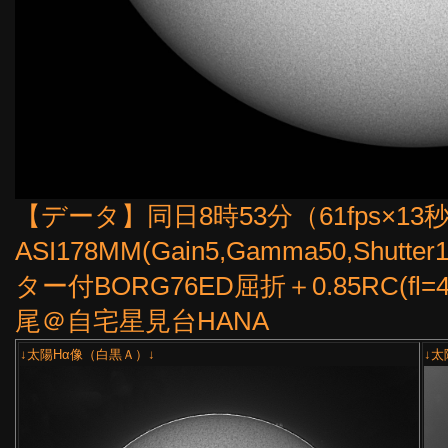
【データ】同日8時53分（61fps×13
ASI178MM(Gain5,Gamma50,Shut
ター付BORG76ED屈折＋0.85RC(fl
尾＠自宅星見台HANA
↓太陽Hα像（白黒Ａ）↓
↓太