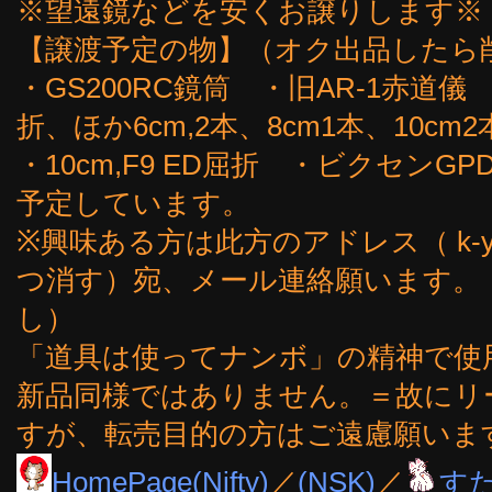
※望遠鏡などを安くお譲りします※
【譲渡予定の物】（オク出品したら
・GS200RC鏡筒 ・旧AR-1赤道儀
折、ほか6cm,2本、8cm1本、10cm2
・10cm,F9 ED屈折 ・ビクセン
予定しています。
※興味ある方は此方のアドレス（ k-yoshi
つ消す）宛、メール連絡願います。
し）
「道具は使ってナンボ」の精神で使
新品同様ではありません。＝故にリ
すが、転売目的の方はご遠慮願いま
HomePage(Nifty)
／
(NSK)
／
す