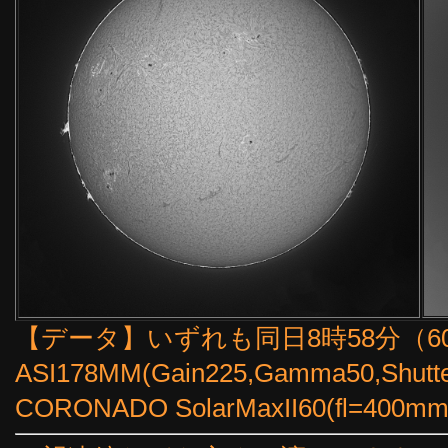
【データ】いずれも同日8時58分（60f
ASI178MM(Gain225,Gamma50,Shutt
CORONADO SolarMaxII60(fl=4