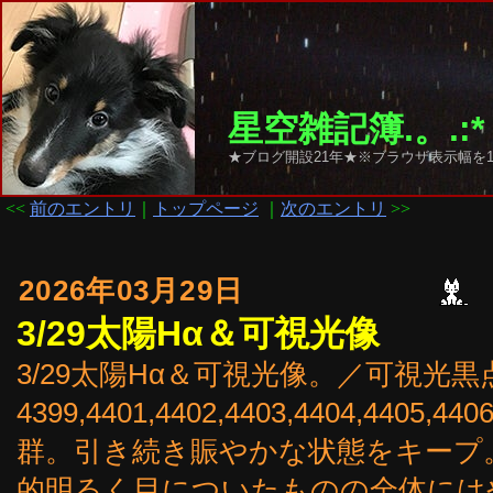
星空雑記簿.。.:*
★ブログ開設21年★※ブラウザ表示幅を1
<<
前のエントリ
｜
トップページ
｜
次のエントリ
>>
2026年03月29日
3/29太陽Hα＆可視光像
3/29太陽Hα＆可視光像。／可視光黒
4399,4401,4402,4403,4404,440
群。引き続き賑やかな状態をキープ
的明るく目についたものの全体には