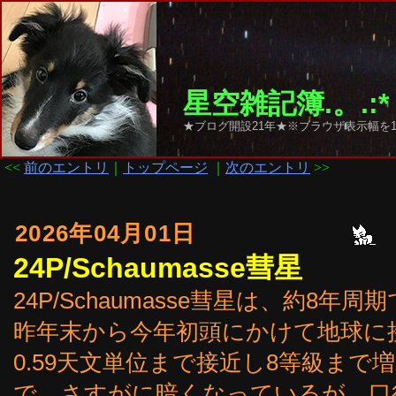
星空雑記簿.。.:*
★ブログ開設21年★※ブラウザ表示幅を1
<<
前のエントリ
｜
トップページ
｜
次のエントリ
>>
2026年04月01日
24P/Schaumasse彗星
24P/Schaumasse彗星は、約8
昨年末から今年初頭にかけて地球に
0.59天文単位まで接近し8等級まで
で、さすがに暗くなっているが、口径5