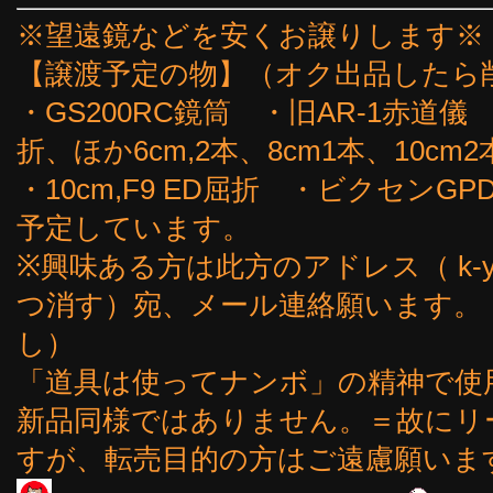
※望遠鏡などを安くお譲りします※
【譲渡予定の物】（オク出品したら
・GS200RC鏡筒 ・旧AR-1赤道儀
折、ほか6cm,2本、8cm1本、10cm2
・10cm,F9 ED屈折 ・ビクセン
予定しています。
※興味ある方は此方のアドレス（ k-yoshi
つ消す）宛、メール連絡願います。
し）
「道具は使ってナンボ」の精神で使
新品同様ではありません。＝故にリ
すが、転売目的の方はご遠慮願いま