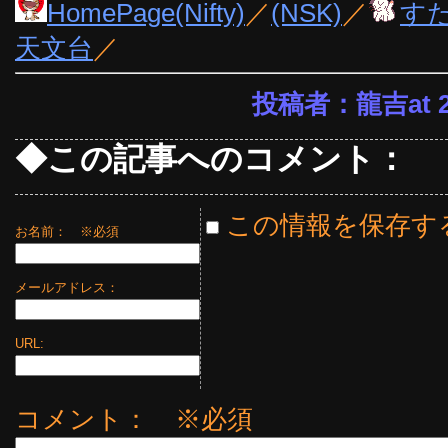
HomePage(Nifty)
／
(NSK)
／
す
天文台
／
投稿者：龍吉at 23
◆この記事へのコメント：
この情報を保存す
お名前：
※必須
メールアドレス：
URL:
コメント： ※必須