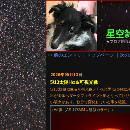
星空雑
★ブログ開設2
<<
前のエントリ
｜
トップページ
｜
次の
2026年05月13日
5/13太陽Hα＆可視光像
5/13太陽Hα像＆可視光像／可視光黒点は4432,
出が本体へダークフィラメント影となって回り
い噴出があり、数分で変化している事を確認。
↓Hα像（ASI178MM→疑似カラー）↓