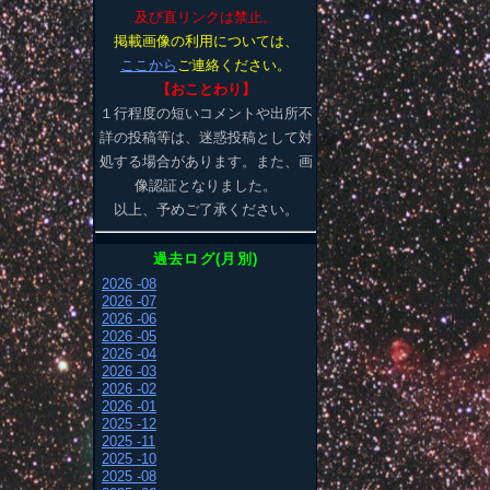
及び直リンクは禁止。
掲載画像の利用については、
ここから
ご連絡ください。
【おことわり】
１行程度の短いコメントや出所不
詳の投稿等は、迷惑投稿として対
処する場合があります。また、画
像認証となりました。
以上、予めご了承ください。
過去ログ(月別)
2026 -08
2026 -07
2026 -06
2026 -05
2026 -04
2026 -03
2026 -02
2026 -01
2025 -12
2025 -11
2025 -10
2025 -08