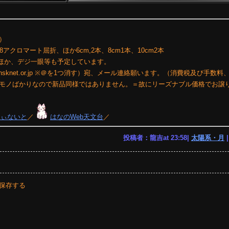
）
F8アクロマート屈折、ほか6cm,2本、8cm1本、10cm2本
儀 ほか、デジ一眼等も予定しています。
@nsknet.or.jp ※＠を1つ消す）宛、メール連絡願います。（消費税及び手数
モノばかりなので新品同様ではありません。＝故にリーズナブル価格でお譲
りぃないと
／
はなのWeb天文台
／
投稿者：龍吉at 23:58|
太陽系・月
保存する