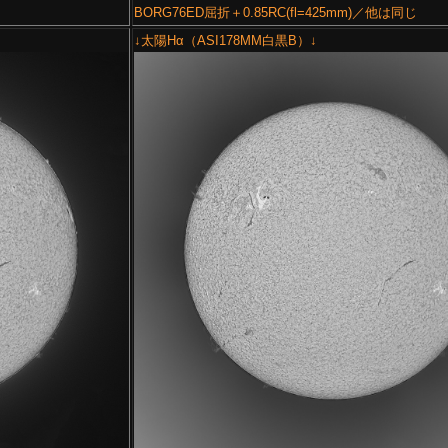
BORG76ED屈折＋0.85RC(fl=425mm)／他は同じ
↓太陽Hα（ASI178MM白黒B）↓