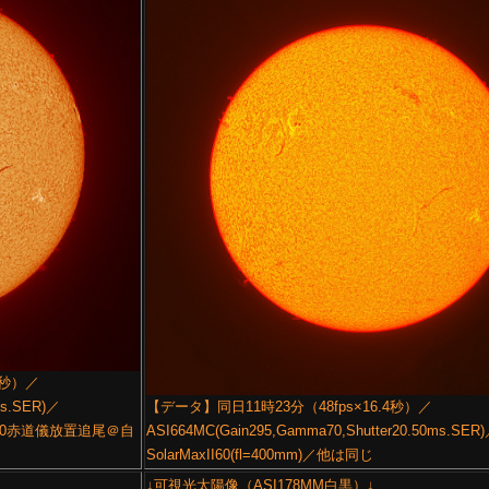
3秒）／
ms.SER)／
【データ】同日11時23分（48fps×16.4秒）／
／EM200赤道儀放置追尾＠自
ASI664MC(Gain295,Gamma70,Shutter20.50ms.S
SolarMaxII60(fl=400mm)／他は同じ
↓可視光太陽像（ASI178MM白黒）↓