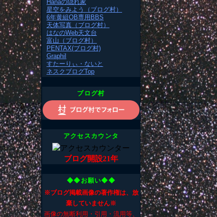
Hanaの隠れ家
星空をみよう（ブログ村）
6年黄組OB専用BBS
天体写真（ブログ村）
はなのWeb天文台
富山（ブログ村）
PENTAX(ブログ村)
Graphil
すたーりぃ・ないと
ネスクブログTop
ブログ村
アクセスカウンタ
ブログ開設21年
◆◆お願い◆◆
※ブログ掲載画像の著作権は、放
棄していません※
画像の無断利用・引用・流用等、