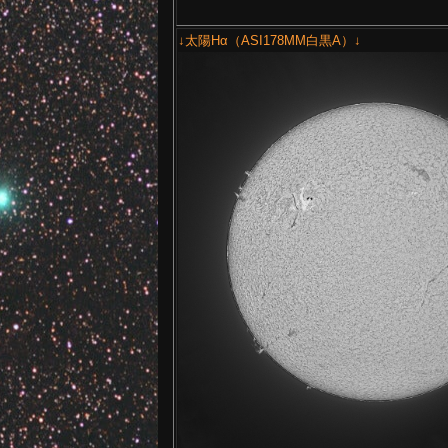
↓太陽Hα（ASI178MM白黒A）↓