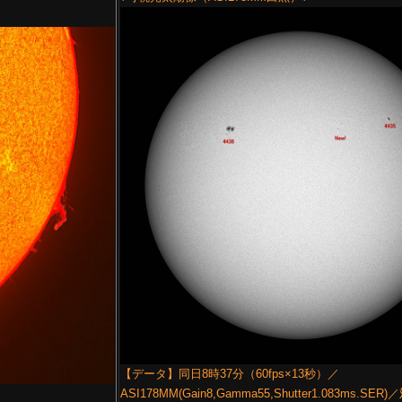
【データ】同日8時37分（60fps×13秒）／
ASI178MM(Gain8,Gamma55,Shutter1.083ms.SER