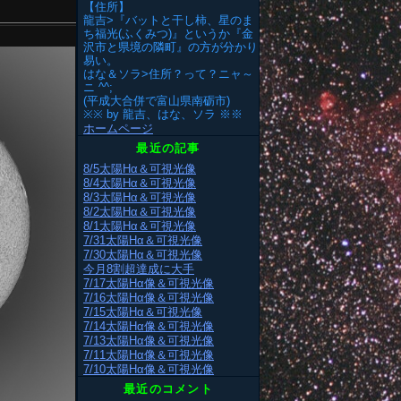
【住所】
龍吉>『バットと干し柿、星のま
ち福光(ふくみつ)』というか『金
沢市と県境の隣町』の方が分かり
易い。
はな＆ソラ>住所？って？ニャ～
ニ ^^;
(平成大合併で富山県南砺市)
※※ by 龍吉、はな、ソラ ※※
ホームページ
最近の記事
8/5太陽Hα＆可視光像
8/4太陽Hα＆可視光像
8/3太陽Hα＆可視光像
8/2太陽Hα＆可視光像
8/1太陽Hα＆可視光像
7/31太陽Hα＆可視光像
7/30太陽Hα＆可視光像
今月8割超達成に大手
7/17太陽Hα像＆可視光像
7/16太陽Hα像＆可視光像
7/15太陽Hα＆可視光像
7/14太陽Hα像＆可視光像
7/13太陽Hα像＆可視光像
7/11太陽Hα像＆可視光像
7/10太陽Hα像＆可視光像
最近のコメント