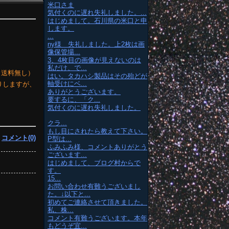
米口さま
気付くのに遅れ失礼しました。...
はじめまして。石川県の米口と申
します。
...
ny様 失礼しました。上2枚は画
像保管場...
3、4枚目の画像が見えないのは
私だけ、で...
料、送料無し）
はい。タカハシ製品はその殆どが
軸受けにベ...
りしますが、
ありがとうございます。
要するに、「ク...
気付くのに遅れ失礼しました。
クラ...
もし目にされたら教えて下さい。
|
コメント(0)
P型は...
ふみふみ様、コメントありがとう
ございます...
はじめまして、ブログ村からで
す。
15...
お問い合わせ有難うございまし
た。↓以下と...
初めてご連絡させて頂きました。
私、株...
コメント有難うございます。本年
もどうぞ宜...