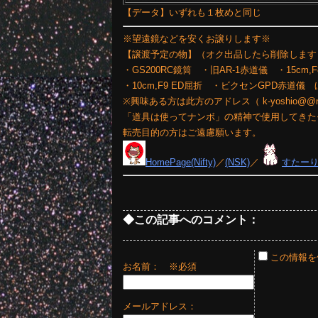
【データ】いずれも１枚めと同じ
※望遠鏡などを安くお譲りします※
【譲渡予定の物】（オク出品したら削除します
・GS200RC鏡筒 ・旧AR-1赤道儀 ・15cm,
・10cm,F9 ED屈折 ・ビクセンGPD赤道
※興味ある方は此方のアドレス（ k-yoshio@
「道具は使ってナンボ」の精神で使用してきた
転売目的の方はご遠慮願います。
HomePage(Nifty)
／
(NSK)
／
すたー
◆この記事へのコメント：
この情報を
お名前：
※必須
メールアドレス：