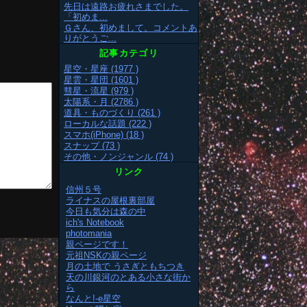
先日は遠路お疲れさまでした。
「初めま...
Ｇさん、初めまして。コメントあ
りがとうご...
記事カテゴリ
星空・星座 (1977 )
星雲・星団 (1601 )
彗星・流星 (979 )
太陽系・月 (2786 )
道具・ものづくり (261 )
ローカルな話題 (222 )
スマホ(iPhone) (18 )
スナップ (73 )
その他・ノンジャンル (74 )
リンク
信州５号
ライナスの屋根裏部屋
今日も気分は森の中
ich's Notebook
photomania
親ページです！
元祖NSKの親ページ
月の土地で うさぎともちつき
天の川銀河のとある小さな街か
ら
なんと!-e星空