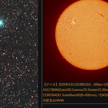
【データ】2026年5月13日8時32分（60fps×1
ASI178MM(Gain200,Gamma70,Shutter15.00
CORONADO SolarMaxII60(fl=400mm)
宅星見台HANA