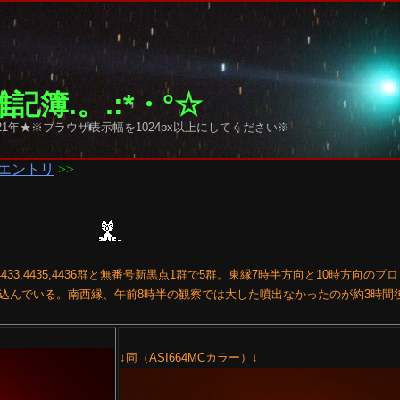
記簿.。.:*・°☆
1年★※ブラウザ表示幅を1024px以上にしてください※
エントリ
>>
4433,4435,4436群と無番号新黒点1群で5群。東縁7時半方向と10時方向の
込んでいる。南西縁、午前8時半の観察では大した噴出なかったのが約3時間
↓同（ASI664MCカラー）↓