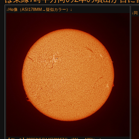
↓Hα像（ASI178MM→疑似カラー）↓
↓同