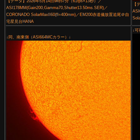
【データ】2026年5月14日9時57分（61fps×13秒）／
【デ
ASI178MM(Gain200,Gamma70,Shutter13.50ms.SER)／
ASI
CORONADO SolarMaxII60(fl=400mm)／EM200赤道儀放置追尾＠自
Sol
宅星見台HANA
↓可
↓同、南東側（ASI664MCカラー）↓