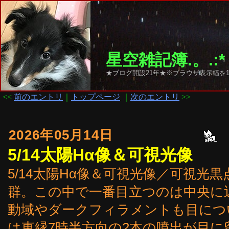
星空雑記簿.。.:*
★ブログ開設21年★※ブラウザ表示幅を1
<<
前のエントリ
｜
トップページ
｜
次のエントリ
>>
2026年05月14日
5/14太陽Hα像＆可視光像
5/14太陽Hα像＆可視光像／可視光黒点は44
群。この中で一番目立つのは中央に近
動域やダークフィラメントも目につ
は東縁7時半方向の2本の噴出が目に