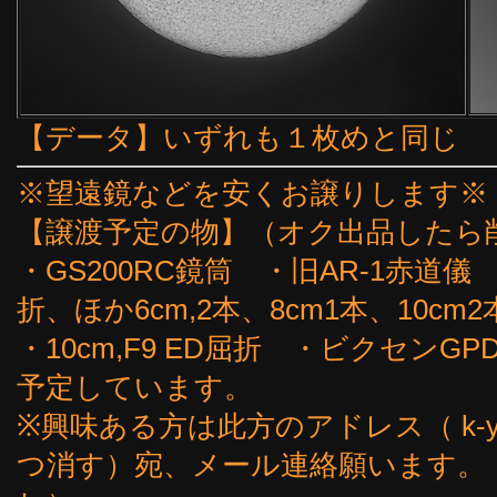
【データ】いずれも１枚めと同じ
※望遠鏡などを安くお譲りします※
【譲渡予定の物】（オク出品したら
・GS200RC鏡筒 ・旧AR-1赤道儀
折、ほか6cm,2本、8cm1本、10cm2
・10cm,F9 ED屈折 ・ビクセン
予定しています。
※興味ある方は此方のアドレス（ k-yoshi
つ消す）宛、メール連絡願います。