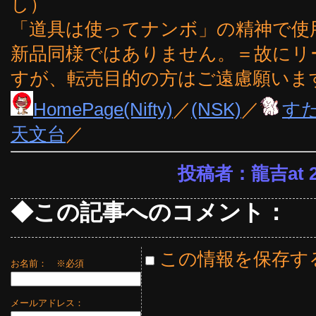
し）
「道具は使ってナンボ」の精神で使
新品同様ではありません。＝故にリ
すが、転売目的の方はご遠慮願いま
HomePage(Nifty)
／
(NSK)
／
す
天文台
／
投稿者：龍吉at 23
◆この記事へのコメント：
この情報を保存す
お名前：
※必須
メールアドレス：