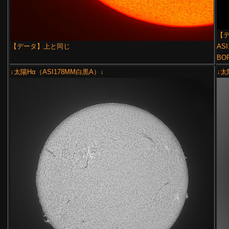
【デ
【データ】上と同じ
ASI
BO
↓太陽Hα（ASI178MM白黒A）↓
↓太