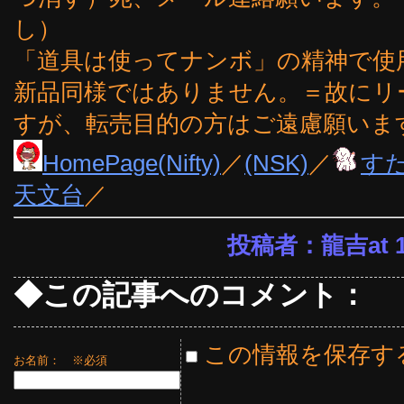
し）
「道具は使ってナンボ」の精神で使
新品同様ではありません。＝故にリ
すが、転売目的の方はご遠慮願いま
HomePage(Nifty)
／
(NSK)
／
す
天文台
／
投稿者：龍吉at 14
◆この記事へのコメント：
この情報を保存す
お名前：
※必須