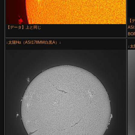
【デ
【データ】上と同じ
ASI
BO
↓太陽Hα（ASI178MM白黒A）↓
↓太