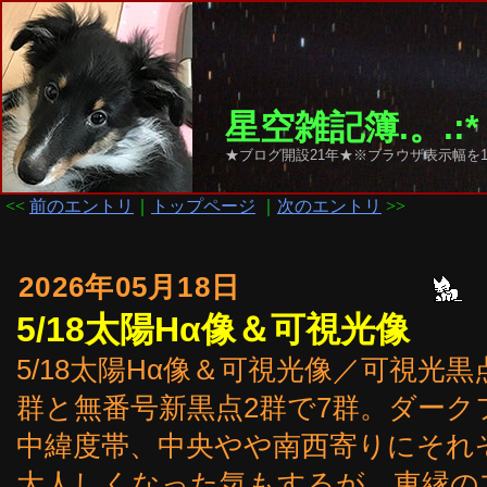
星空雑記簿.。.:*
★ブログ開設21年★※ブラウザ表示幅を1
<<
前のエントリ
｜
トップページ
｜
次のエントリ
>>
2026年05月18日
5/18太陽Hα像＆可視光像
5/18太陽Hα像＆可視光像／可視光黒点は443
群と無番号新黒点2群で7群。ダー
中緯度帯、中央やや南西寄りにそれ
大人しくなった気もするが、東縁の