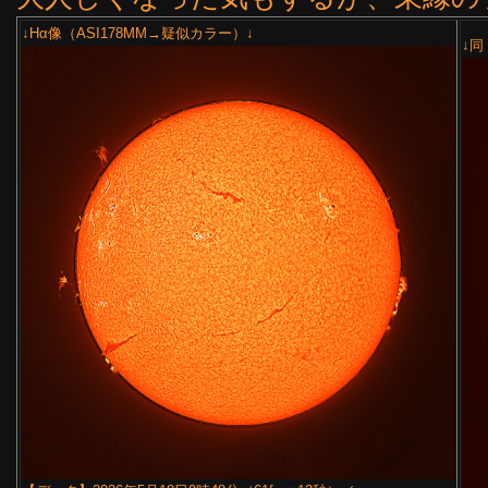
↓Hα像（ASI178MM→疑似カラー）↓
↓同