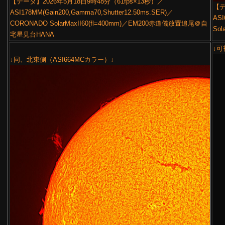
【データ】2026年5月18日9時48分（61fps×13秒）／
【デ
ASI178MM(Gain200,Gamma70,Shutter12.50ms.SER)／
ASI
CORONADO SolarMaxII60(fl=400mm)／EM200赤道儀放置追尾＠自
Sol
宅星見台HANA
↓可
↓同、北東側（ASI664MCカラー）↓