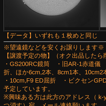
【データ】いずれも１枚めと同じ
※望遠鏡などを安くお譲りします※
【譲渡予定の物】（オク出品したら
・GS200RC鏡筒 ・旧AR-1赤道儀
折、ほか6cm,2本、8cm1本、10cm2
・10cm,F9 ED屈折 ・ビクセン
予定しています。
※興味ある方は此方のアドレス（ k-yoshi
つ消す）宛、メール連絡願います。