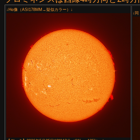
↓Hα像（ASI178MM→疑似カラー）↓
↓同