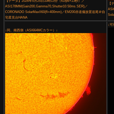
【データ】2026年5月25日10時13分（61fps×13秒）／
【デ
ASI178MM(Gain200,Gamma70,Shutter10.50ms.SER)／
ASI
CORONADO SolarMaxII60(fl=400mm)／EM200赤道儀放置追尾＠自
Sol
宅星見台HANA
↓可
↓同、南西側（ASI664MCカラー）↓