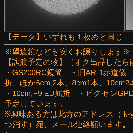
【データ】いずれも１枚めと同じ
※望遠鏡などを安くお譲りします※
【譲渡予定の物】（オク出品したら
・GS200RC鏡筒 ・旧AR-1赤道儀
折、ほか6cm,2本、8cm1本、10cm2
・10cm,F9 ED屈折 ・ビクセン
予定しています。
※興味ある方は此方のアドレス（ k-yoshi
つ消す）宛、メール連絡願います。