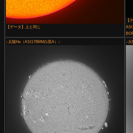
【デ
【データ】上と同じ
ASI
BO
↓太陽Hα（ASI178MM白黒A）↓
↓太