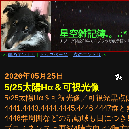
星空雑記簿.。.:*
★ブログ開設21年★※ブラウザ表示幅を1
<<
前のエントリ
｜
トップページ
｜
次のエントリ
>>
2026年05月25日
5/25太陽Hα＆可視光像
5/25太陽Hα＆可視光像／可視光黒点
4441,4443,4444,4445,4446,
4446群周囲などの活動域も目につ
プロミネンスは西縁4時方向と2時