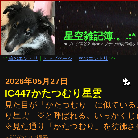
星空雑記簿.。.:*
★ブログ開設21年★※ブラウザ表示幅を1
<<
前のエントリ
｜
トップページ
｜
次のエントリ
>>
2026年05月27日
IC447かたつむり星雲
見た目が「かたつむり」に似ているこ
り星雲」※と呼ばれる。いっかくじゅ
※見た通り「かたつむり」を彷彿さ
↓IC447かたつむり星雲↓