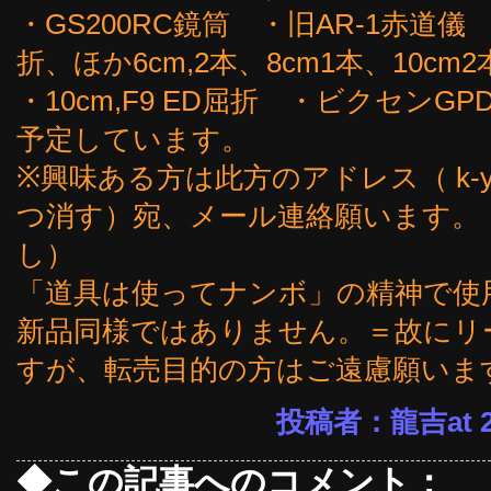
・GS200RC鏡筒 ・旧AR-1赤道儀
折、ほか6cm,2本、8cm1本、10cm2
・10cm,F9 ED屈折 ・ビクセン
予定しています。
※興味ある方は此方のアドレス（ k-yoshi
つ消す）宛、メール連絡願います。
し）
「道具は使ってナンボ」の精神で使
新品同様ではありません。＝故にリ
すが、転売目的の方はご遠慮願いま
投稿者：龍吉at 23
◆この記事へのコメント：