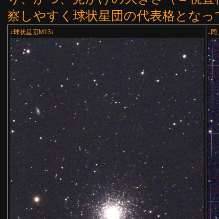
察しやすく球状星団の代表格となっ
↓球状星団M13↓
↓同