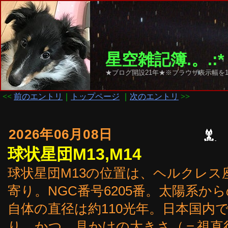
星空雑記簿.。.:*
★ブログ開設21年★※ブラウザ表示幅を1
<<
前のエントリ
｜
トップページ
｜
次のエントリ
>>
2026年06月08日
球状星団M13,M14
球状星団M13の位置は、ヘルクレス
寄り。NGC番号6205番。太陽系から
自体の直径は約110光年。日本国内
り、かつ、見かけの大きさ（＝視直径