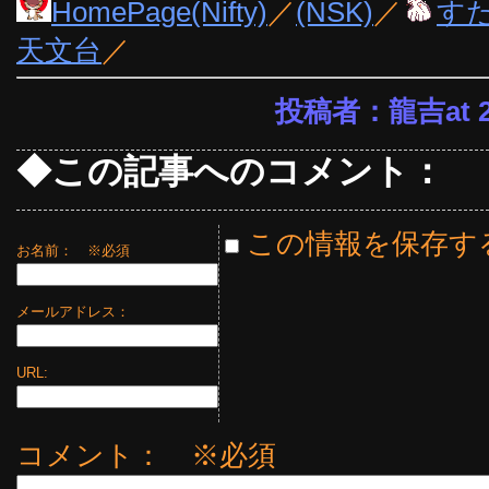
HomePage(Nifty)
／
(NSK)
／
す
天文台
／
投稿者：龍吉at 21
◆この記事へのコメント：
この情報を保存す
お名前：
※必須
メールアドレス：
URL:
コメント： ※必須