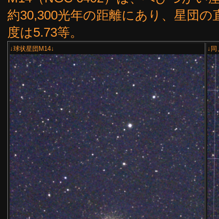
約30,300光年の距離にあり、星団
度は5.73等。
↓球状星団M14↓
↓同