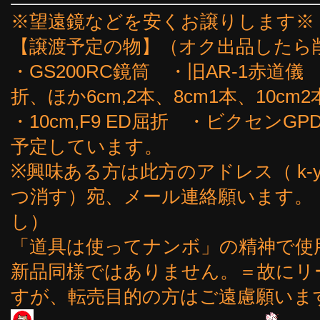
※望遠鏡などを安くお譲りします※
【譲渡予定の物】（オク出品したら
・GS200RC鏡筒 ・旧AR-1赤道儀
折、ほか6cm,2本、8cm1本、10cm2
・10cm,F9 ED屈折 ・ビクセン
予定しています。
※興味ある方は此方のアドレス（ k-yoshi
つ消す）宛、メール連絡願います。
し）
「道具は使ってナンボ」の精神で使
新品同様ではありません。＝故にリ
すが、転売目的の方はご遠慮願いま