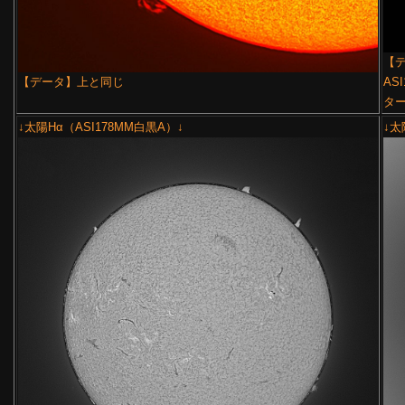
【デ
【データ】上と同じ
ASI
ター
↓太陽Hα（ASI178MM白黒A）↓
↓太