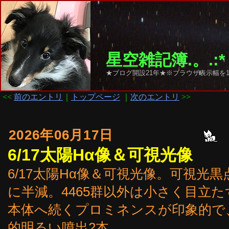
星空雑記簿.。.:*
★ブログ開設21年★※ブラウザ表示幅を1
<<
前のエントリ
｜
トップページ
｜
次のエントリ
>>
2026年06月17日
6/17太陽Hα像＆可視光像
6/17太陽Hα像＆可視光像。可視光黒点群は
に半減。4465群以外は小さく目立
本体へ続くプロミネンスが印象的で
的明るい噴出2本。