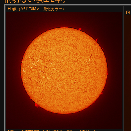
↓Hα像（ASI178MM→疑似カラー）↓
↓同