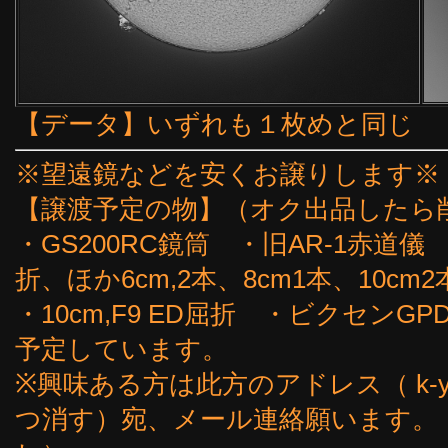
【データ】いずれも１枚めと同じ
※望遠鏡などを安くお譲りします※
【譲渡予定の物】（オク出品したら
・GS200RC鏡筒 ・旧AR-1赤道儀
折、ほか6cm,2本、8cm1本、10cm2
・10cm,F9 ED屈折 ・ビクセン
予定しています。
※興味ある方は此方のアドレス（ k-yoshi
つ消す）宛、メール連絡願います。