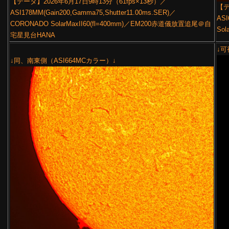
【データ】2026年6月17日9時13分（61fps×13秒）／
【デ
ASI178MM(Gain200,Gamma75,Shutter11.00ms.SER)／
ASI
CORONADO SolarMaxII60(fl=400mm)／EM200赤道儀放置追尾＠自
Sol
宅星見台HANA
↓可
↓同、南東側（ASI664MCカラー）↓