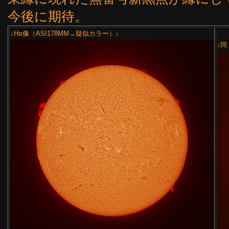
今後に期待。
↓Hα像（ASI178MM→疑似カラー）↓
↓同