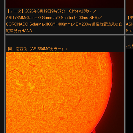
【データ】2026年6月19日9時57分（61fps×13秒）／
ASI178MM(Gain200,Gamma70,Shutter12.00ms.SER)／
【デ
CORONADO SolarMaxII60(fl=400mm)／EM200赤道儀放置追尾＠自
ASI
宅星見台HANA
Sol
↓可
↓同、南西側（ASI664MCカラー）↓