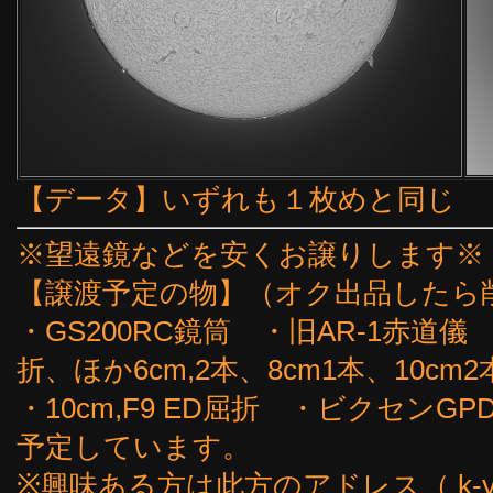
【データ】いずれも１枚めと同じ
※望遠鏡などを安くお譲りします※
【譲渡予定の物】（オク出品したら
・GS200RC鏡筒 ・旧AR-1赤道儀
折、ほか6cm,2本、8cm1本、10cm2
・10cm,F9 ED屈折 ・ビクセン
予定しています。
※興味ある方は此方のアドレス（ k-yoshi