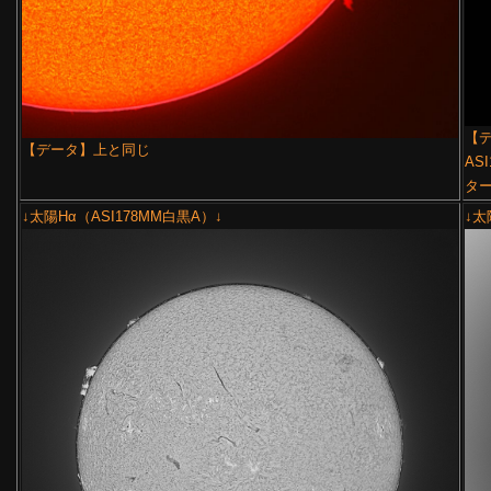
【デ
【データ】上と同じ
ASI
ター
↓太陽Hα（ASI178MM白黒A）↓
↓太