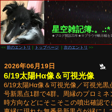
星空雑記簿.。.:*
★ブログ開設21年★※ブラウザ表示幅を1
<<
前のエントリ
｜
トップページ
｜
次のエントリ
>>
2026年06月19日
6/19太陽Hα像＆可視光像
6/19太陽Hα像＆可視光像／可視光黒点群は
号新黒点1群で4群。周縁のプロミネ
時方向などにそこそこの噴出確認で
東縁に現れた無番号新黒点が縁にし