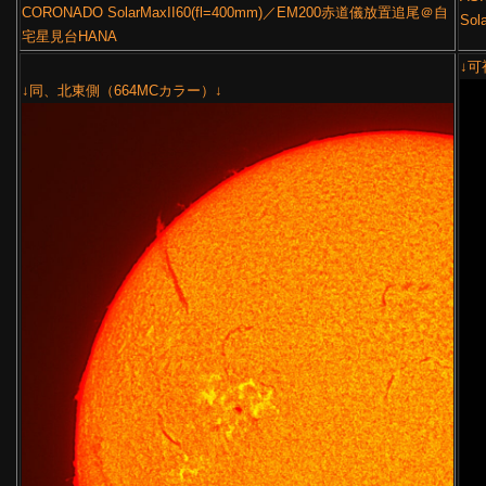
CORONADO SolarMaxII60(fl=400mm)／EM200赤道儀放置追尾＠自
So
宅星見台HANA
↓可
↓同、北東側（664MCカラー）↓