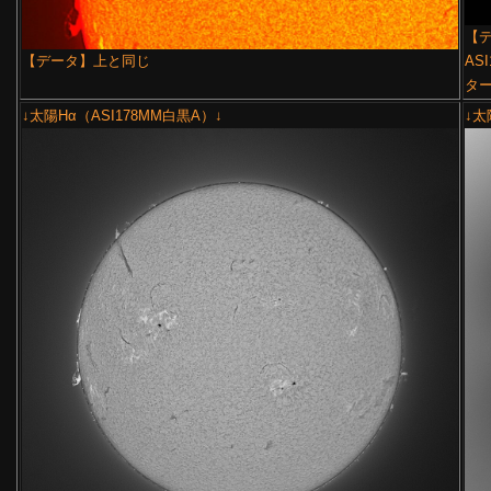
【デ
【データ】上と同じ
ASI
ター
↓太陽Hα（ASI178MM白黒A）↓
↓太