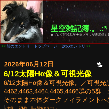
星空雑記簿.。.:*
★ブログ開設21年★※ブラウザ表示幅を1
<<
前のエントリ
｜
トップページ
｜
次のエントリ
>>
2026年06月12日
6/12太陽Hα像＆可視光像
6/12太陽Hα像＆可視光像。／可視
4462,4463,4464,4465,446
そのまま本体ダークフィラメントへ
↓Hα像（178MM白黒→疑似カラー）↓