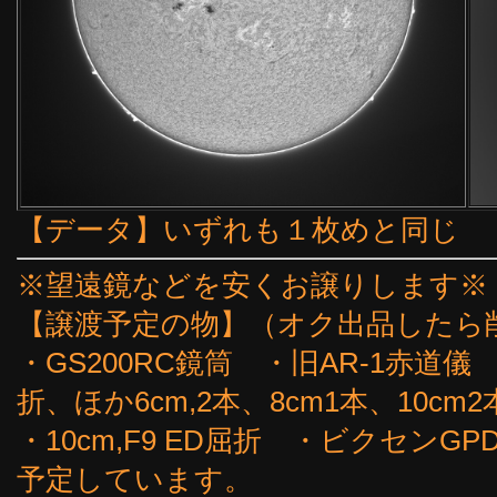
【データ】いずれも１枚めと同じ
※望遠鏡などを安くお譲りします※
【譲渡予定の物】（オク出品したら
・GS200RC鏡筒 ・旧AR-1赤道儀
折、ほか6cm,2本、8cm1本、10cm2
・10cm,F9 ED屈折 ・ビクセン
予定しています。