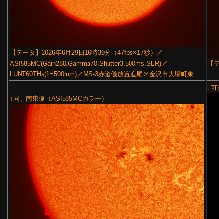
【データ】2026年6月29日16時39分（47fps×17秒）／
ASI585MC(Gain280,Gamma70,Shutter3.500ms.SER)／
【
LUNT60THa(fl=500mm)／MS-3赤道儀放置追尾＠金沢市大場町東
↓可
↓同、南東側（ASI585MCカラー）↓