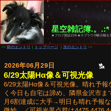
星空雑記簿.。.:*
★ブログ開設21年★※ブラウザ表示幅を1
<<
前のエントリ
｜
トップページ
｜
次のエントリ
>>
2026年06月29日
6/29太陽Hα像＆可視光像
6/29太陽Hα像＆可視光像。晴れ予
く今日も自宅は諦め、隣県金沢市ま
月6割達成に大手→明日も晴れ予報
微妙。／可視光黒点群は4475,4476,447