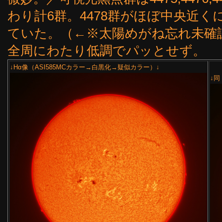
わり計6群。4478群がほぼ中央近
ていた。（←※太陽めがね忘れ未確
全周にわたり低調でパッとせず。
↓Hα像（ASI585MCカラー→白黒化→疑似カラー）↓
↓同