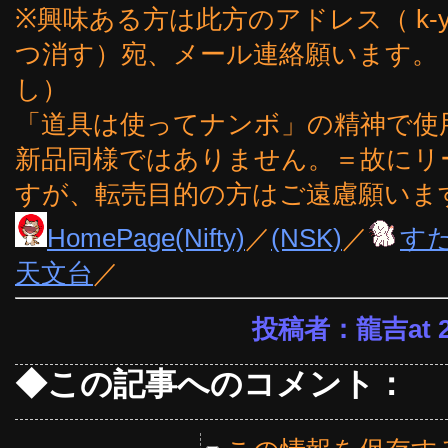
※興味ある方は此方のアドレス（ k-yoshi
つ消す）宛、メール連絡願います。
し）
「道具は使ってナンボ」の精神で使
新品同様ではありません。＝故にリ
すが、転売目的の方はご遠慮願いま
HomePage(Nifty)
／
(NSK)
／
す
天文台
／
投稿者：龍吉at 22
◆この記事へのコメント：