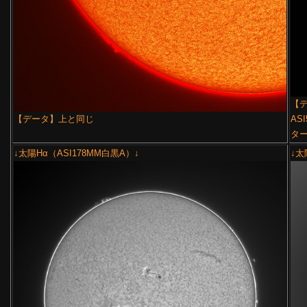
【デ
【データ】上と同じ
ASI
ター
↓太陽Hα（ASI178MM白黒A）↓
↓太