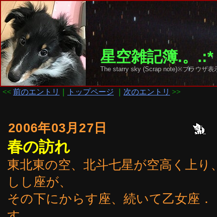
星空雑記簿.。.:*
The starry sky (Scrap note)
<<
前のエントリ
｜
トップページ
｜
次のエントリ
>>
2006年03月27日
春の訪れ
東北東の空、北斗七星が空高く上り、
しし座が、
その下にからす座、続いて乙女座．
す。