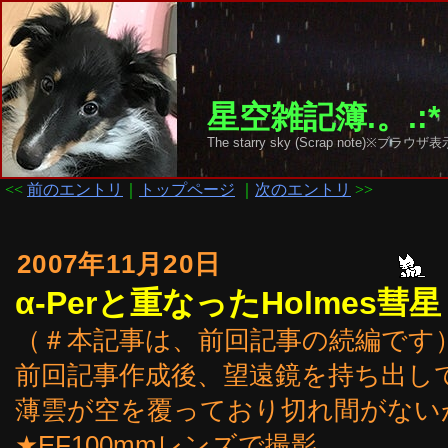
星空雑記簿.。.:*
The starry sky (Scrap note)
<<
前のエントリ
｜
トップページ
｜
次のエントリ
>>
2007年11月20日
α-Perと重なったHolmes彗
（＃本記事は、前回記事の続編です
前回記事作成後、望遠鏡を持ち出し
薄雲が空を覆っており切れ間がない
★EF100mmレンズで撮影