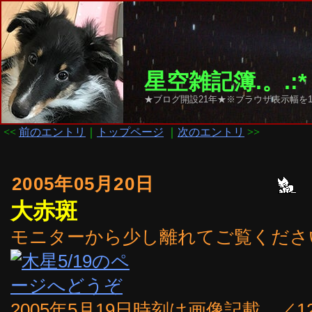
星空雑記簿.。.:*
★ブログ開設21年★※ブラウザ表示幅を1
<<
前のエントリ
｜
トップページ
｜
次のエントリ
>>
2005年05月20日
大赤斑
モニターから少し離れてご覧ください。
2005年5月19日時刻は画像記載。／1