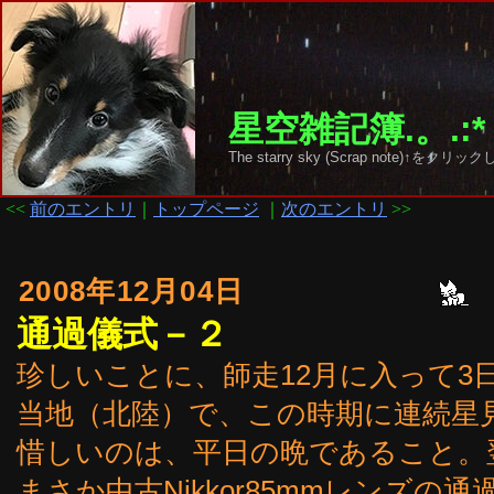
星空雑記簿.。.:*
The starry sky (Scrap note)↑を
<<
前のエントリ
｜
トップページ
｜
次のエントリ
>>
2008年12月04日
通過儀式－２
珍しいことに、師走12月に入って3
当地（北陸）で、この時期に連続星
惜しいのは、平日の晩であること。
まさか中古Nikkor85mmレンズの