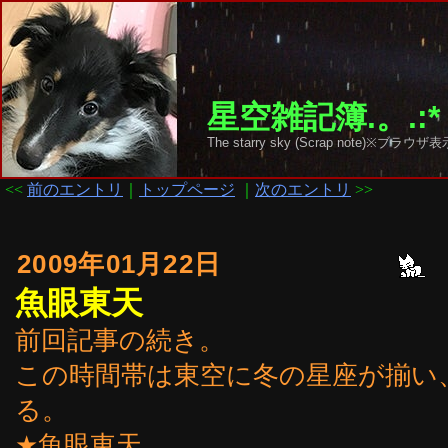
星空雑記簿.。.:*
The starry sky (Scrap note)
<<
前のエントリ
｜
トップページ
｜
次のエントリ
>>
2009年01月22日
魚眼東天
前回記事の続き。
この時間帯は東空に冬の星座が揃い
る。
★魚眼東天