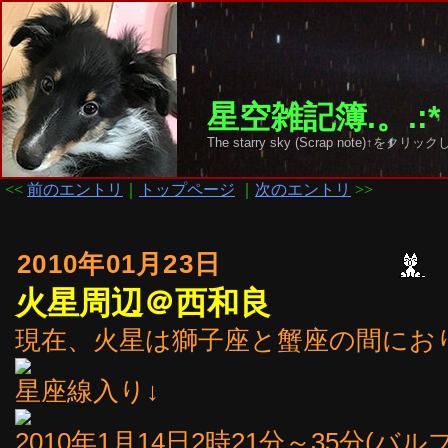
星空雑記簿.。.:*
The starry sky (Scrap note)↑を
<<
前のエントリ
｜
トップページ
｜
次のエントリ
>>
2010年01月23日
火星周辺＠西和良
現在、火星は獅子座と蟹座の間にお
星座線入り↓
2010年1月14日2時21分～35分(バ