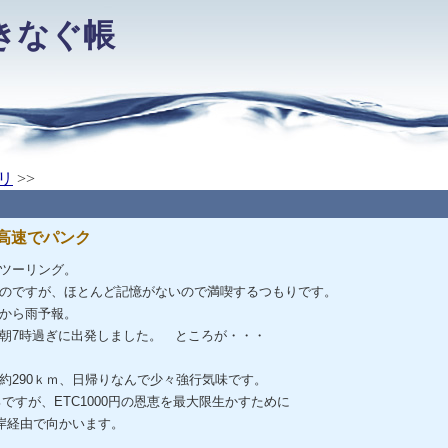
きなぐ帳
リ
>>
高速でパンク
ツーリング。
のですが、ほとんど記憶がないので満喫するつもりです。
から雨予報。
朝7時過ぎに出発しました。 ところが・・・
約290ｋｍ、日帰りなんで少々強行気味です。
ですが、ETC1000円の恩恵を最大限生かすために
岸経由で向かいます。