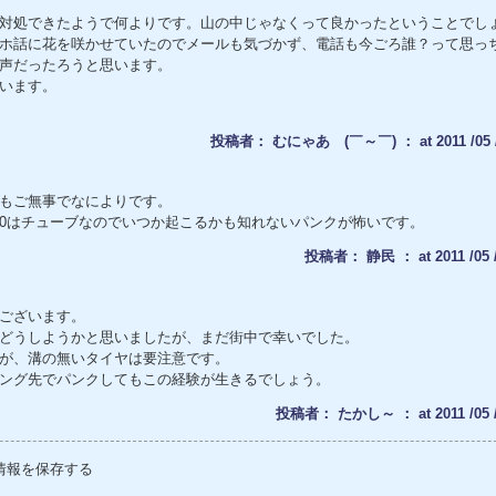
対処できたようで何よりです。山の中じゃなくって良かったということでし
ホ話に花を咲かせていたのでメールも気づかず、電話も今ごろ誰？って思っ
声だったろうと思います。
います。
投稿者： むにゃあ (￣～￣) ： at 2011 /05 /2
もご無事でなによりです。
50はチューブなのでいつか起こるかも知れないパンクが怖いです。
投稿者： 静民 ： at 2011 /05 /2
ございます。
どうしようかと思いましたが、まだ街中で幸いでした。
が、溝の無いタイヤは要注意です。
ング先でパンクしてもこの経験が生きるでしょう。
投稿者： たかし～ ： at 2011 /05 /2
情報を保存する