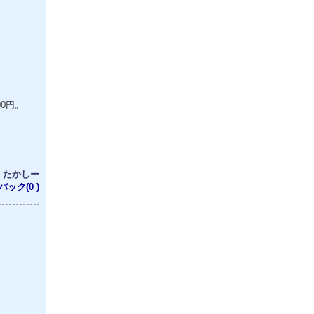
0円。
：たかしー
ック(0 )