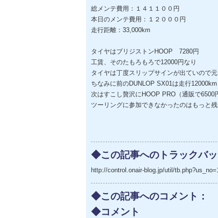
総メンテ費用：１４１１００円
本日のメンテ費用：１２０００円
走行距離：33,000km
タイヤはブリジストンHOOP 7280円
工賃、そのたもろもろで12000円なり
タイヤは丁度スリップサインが出ていので元
ちなみに前のDUNLOP SX01は走行1200
次はすこし贅沢にHOOP PRO（通販で65
ツーリングに参加できなかったのはもっと残
◆この記事へのトラックバッ
http://control.onair-blog.jp/util/tb.php?us
◆この記事へのコメント：
◆コメント