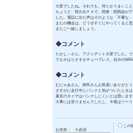
大変でしたね。それでも、何とかうまいこと
ちょうど、阿久比ＰＡで、関東・関西組がア
した。電話に出た声はそのような「不審な」
またの機会は、どうせすぐにやってくると思
またご一緒しましょう。
◆コメント
たかし～さん、アクシデント大変でした。で
でもやはりさすがチューブレス。自分のW6
◆コメント
むにゃあさん、静民さんお気遣いありがとう
さすがに走行中にパンクと気がついたときは
最近のタイヤはパンクしにくいとは思います
大事には至りませんでしたし、今後はツーリ
この
お名前：
※必須