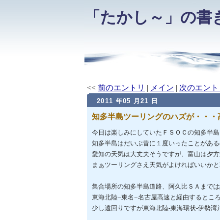
「たかし～」の書
<<
前のエントリ
|
メイン
|
次のエント
2011 年05 月21 日
知多半島ツーリングのハズが・・・
今日は楽しみにしていたＦＳＯＣの知多半島
知多半島はだいぶ昔に１度いったことがある
愛知の天気は大丈夫そうですが、富山は夕方
まぁツーリングさえ天気がよければいいかと
集合場所の知多半島道路、阿久比ＳＡまでは
東海北陸−東名−名古屋高速と経由するところ
少し遠回りですが東海北陸-東海環状-伊勢湾