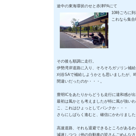
途中の東海環状のせと赤津PAにて
10時ごろに到
これなら集合
その後も順調に走行。
伊勢湾岸道路に入り、そろそろガソリン補給
刈谷SAで補給しようかとも思いましたが、
間違いだったのか・・・。
豊明ICをあたりからどうも走行に違和感が
最初は風かとも考えましたが特に風が強いわ
こ、これはひょっとしてパンクか・・・
さらにしばらく進むと、確信にかわりました
高速道路、それも退避できるところがあるわ
減速しつつ（他の自動車の皆さんごめんなさ