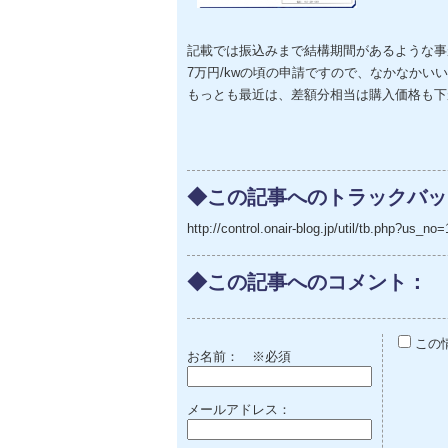
記載では振込みまで結構期間があるような事
7万円/kwの頃の申請ですので、なかなかい
もっとも最近は、差額分相当は購入価格も下
◆この記事へのトラックバッ
http://control.onair-blog.jp/util/tb.php?us
◆この記事へのコメント：
この
お名前：
※必須
メールアドレス：