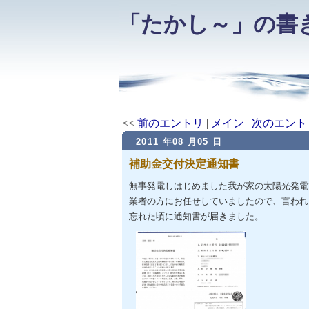
「たかし～」の書
<<
前のエントリ
|
メイン
|
次のエント
2011 年08 月05 日
補助金交付決定通知書
無事発電しはじめました我が家の太陽光発電
業者の方にお任せしていましたので、言われ
忘れた頃に通知書が届きました。