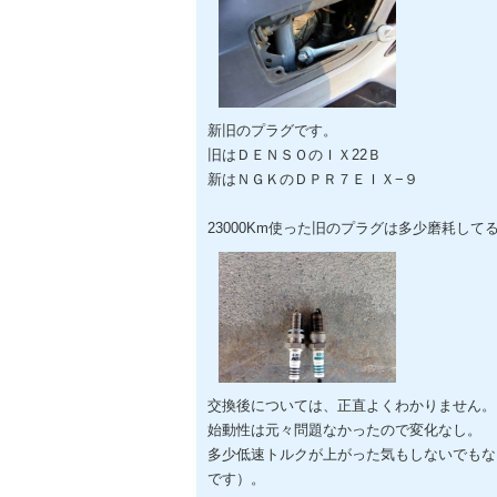
新旧のプラグです。
旧はＤＥＮＳＯのＩＸ22Ｂ
新はＮＧＫのＤＰＲ７ＥＩＸ−９
23000Km使った旧のプラグは多少磨耗して
交換後については、正直よくわかりません。
始動性は元々問題なかったので変化なし。
多少低速トルクが上がった気もしないでもな
です）。