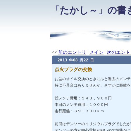
「たかし～」の書
<<
前のエントリ
|
メイン
|
次のエント
2013 年08 月22 日
点火プラグの交換
お盆のオイル交換のときにふと過去のメンテ
特に不具合はありませんが、さすがに距離を
総メンテ費用：１４３，９００円
本日のメンテ費用：１０００円
走行距離：３９，３００ｋｍ
前回はデンソーのイリジウムプラグでしたが
デンソーの方が中心電極が細いので性能がよ