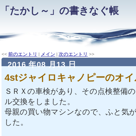
「たかし～」の書きなぐ帳
<<
前のエントリ
|
メイン
|
次のエントリ
>>
2016 年08 月13 日
4stジャイロキャノピーのオイ
ＳＲＸの車検があり、その点検整備
ル交換をしました。
母親の買い物マシンなので、ふと気
した。