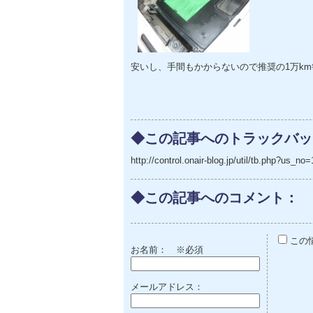
安いし、手間もかからないので推奨の1万k
◆この記事へのトラックバッ
http://control.onair-blog.jp/util/tb.php?us
◆この記事へのコメント：
この
お名前：
※必須
メールアドレス：