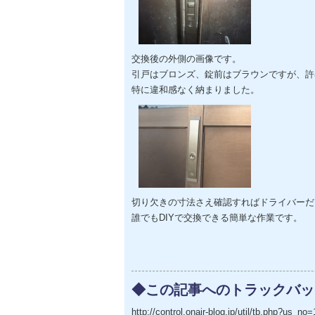
交換後の外側の画像です。
引戸はブロンズ、錠前はブラウンですが、許
特に違和感なく納まりました。
切り欠きの寸法さえ確認すればドライバーだ
誰でもDIYで交換できる簡単な作業です。
◆この記事へのトラックバッ
http://control.onair-blog.jp/util/tb.php?us