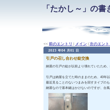
「たかし～」の書
<<
前のエントリ
|
メイン
|
次のエント
2023 年04 月01 日
引戸の召し合わせ錠交換
納屋の引戸の錠が以前より壊れていたため、
引戸は納屋を立てた時のままのため、40年
最近見ることのないつまみを回すタイプのも
納屋なので基本鍵はかけないのですが、台風