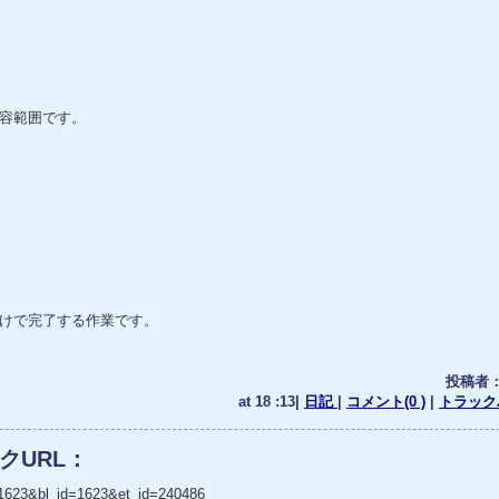
容範囲です。
けで完了する作業です。
投稿者
at 18 :13|
日記
|
コメント(0 )
|
トラックバ
クURL：
_no=1623&bl_id=1623&et_id=240486