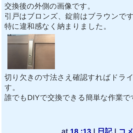
交換後の外側の画像です。
引戸はブロンズ、錠前はブラウンで
特に違和感なく納まりました。
切り欠きの寸法さえ確認すればドラ
す。
誰でもDIYで交換できる簡単な作業で
at
18 :13
|
日記
|
コメ