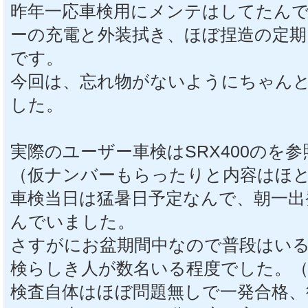
昨年一応車検用にメンテはしてたん
ーの充電と外装拭き、ほぼ捏造の定期
です。
今回は、忘れ物がないようにちゃん
した。
実際のユーザー車検はSRX400のを
（仮ナンバーもらったりと内容はほ
車検当日は猛暑日予定なんで、朝一出
んでいました。
さすがにお盆期間中なので普段はい
検らしき人が数名いる程度でした。（
検査自体はほぼ問題無しで一発合格、