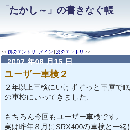
「たかし～」の書きなぐ帳
<<
前のエントリ
|
メイン
|
次のエントリ
>>
2007 年08 月16 日
ユーザー車検２
２年以上車検にいけずずっと車庫で眠
の車検にいってきました。
もちろん今回もユーザー車検です。
実は昨年８月にSRX400の車検と一