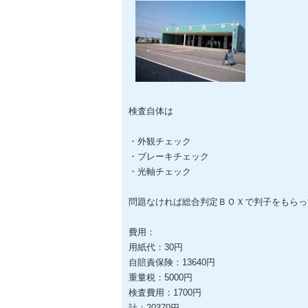
検査自体は
・外観チェック
・ブレーキチェック
・光軸チェック
問題なければ総合判定ＢＯＸで判子をもらっ
費用：
用紙代：30円
自賠責保険：13640円
重量税：5000円
検査費用：1700円
計：20370円