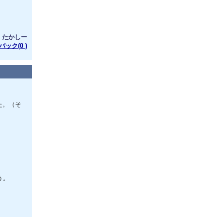
：たかしー
ック(0 )
た。（そ
う。