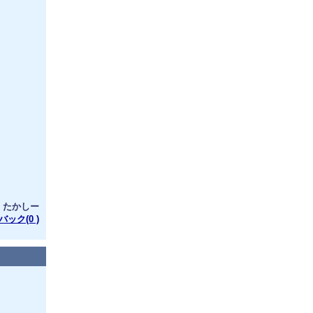
：たかしー
ック(0 )