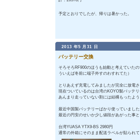
予定とおりでしたが、帰りは暑かった。
2013 年5 月31 日
バッテリー交換
そろそろRF900のほうも始動と考えてい
ういえば冬前に端子外すのわすれてた）
とりあえず充電してみましたが完全に放電さ
現在ついているのは台湾のKOYO製バッテリ
あんまり走っていない割には結構もったよう
最近中国製バッテリーばかり使っていました
最近の円安のせいか少し値段があがった事と
台湾YUASA YTX9-BS 2980円
通常の外箱にそのまま配送ラベルが貼られて