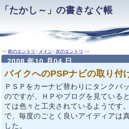
「たかし～」の書きなぐ帳
<<
前のエントリ
|
メイン
|
次のエントリ
>>
2008 年10 月04 日
バイクへのPSPナビの取り付
ＰＳＰをカーナビ替わりにタンクバ
のですが、ＨＰやブログを見ている
ては色々と工夫されているようです
で、毎度のごとく良いアイディアは
した。