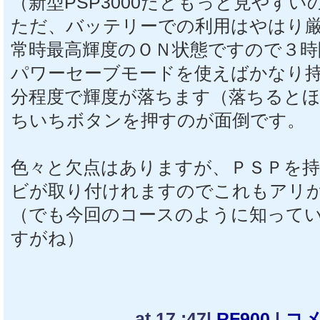
（新型PSP3000だともっと見やすい
ただ、バッテリーでの利用はやはり
常時最高輝度のＯＮ状態ですので３時
パワーセーブモードを使えばかなり
分程度で輝度が落ちます（落ちると
ちいちボタンを押すのが面倒です。
色々と欠点はありますが、ＰＳＰを
ビが取り付けれますのでこれもアリ
（でも今回のコースのように知って
すがね）
at 17 :47|
RF900
|
コメ