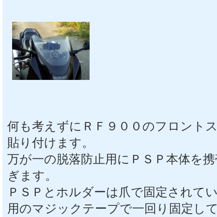
何も考えずにＲＦ９００のフロント
貼り付けます。
万が一の脱落防止用にＰＳＰ本体を携
ぎます。
ＰＳＰとホルダーは爪で固定されて
用のマジックテープで一回り固定し