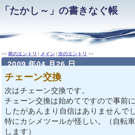
「たかし～」の書きなぐ帳
<<
前のエントリ
|
メイン
|
次のエントリ
>>
2009 年04 月26 日
チェーン交換
次はチェーン交換です。
チェーン交換は始めてですので事前
したがあんまり自信はありませんで
特にカシメツールが怪しい。（自転
します）