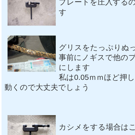
プレートを圧入する
す
グリスをたっぷりぬ
事前にノギスで他の
にします
私は0.05ｍｍほど
動くので大丈夫でしょう
カシメをする場合は