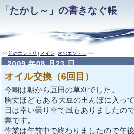
「たかし～」の書きなぐ帳
<<
前のエントリ
|
メイン
|
次のエントリ
>>
2009 年08 月23 日
オイル交換（6回目）
今朝は朝から豆田の草刈でした。
胸丈ほどもある大豆の田んぼに入っ
日は幸い曇り空で風もありましたの
業です。
作業は午前中で終わりましたので午